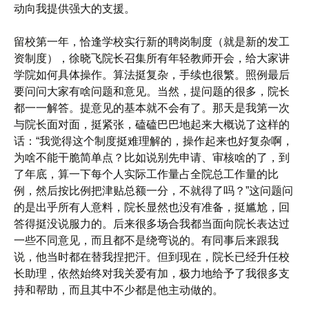
动向我提供强大的支援。
留校第一年，恰逢学校实行新的聘岗制度（就是新的发工
资制度），徐晓飞院长召集所有年轻教师开会，给大家讲
学院如何具体操作。算法挺复杂，手续也很繁。照例最后
要问问大家有啥问题和意见。当然，提问题的很多，院长
都一一解答。提意见的基本就不会有了。那天是我第一次
与院长面对面，挺紧张，磕磕巴巴地起来大概说了这样的
话：“我觉得这个制度挺难理解的，操作起来也好复杂啊，
为啥不能干脆简单点？比如说别先申请、审核啥的了，到
了年底，算一下每个人实际工作量占全院总工作量的比
例，然后按比例把津贴总额一分，不就得了吗？”这问题问
的是出乎所有人意料，院长显然也没有准备，挺尴尬，回
答得挺没说服力的。后来很多场合我都当面向院长表达过
一些不同意见，而且都不是绕弯说的。有同事后来跟我
说，他当时都在替我捏把汗。但到现在，院长已经升任校
长助理，依然始终对我关爱有加，极力地给予了我很多支
持和帮助，而且其中不少都是他主动做的。