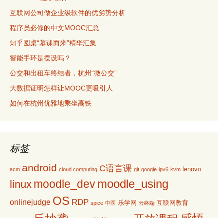
互联网公司做企业级软件的优劣势分析
程序员必修的中文MOOC汇总
知乎圆桌“慕课而来”精华汇集
智能手环是摆设吗？
公交和出租车终结者，杭州“微公交”
大数据证明怎样让MOOC更吸引人
如何在杭州优雅地乘坐高铁
标签
android
C语言课
lenovo
acm
cloud computing
git
google
ipv6
kvm
moodle_using
moodle_dev
linux
OS
RDP
onlinejudge
乐学网
互联网教育
spice
中医
云终端