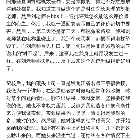
的那些查询终端机太差劲，要是我做的，肯定不好意思放
得到处都是。我知道主持做这个的是时任院长助理的刘挺
老师。然后刘老师在bbs上一通批评我怎么能这么评价师
生的心血。然后，我就一通回复表示自己的评价都切中要
害。然后……第二天还是第三天，都说冤家路窄，我和刘
老师就在电梯里碰上了。我那个忐忑啊，都恨不得电梯坠
毁了。而刘老师首先开口，第一句话是用非常诚恳的语气
说出的“对不起”。后来，这事儿在我身上就跟没发生过一
样。在刘老师那边吗……反正后来这个系统升级得挺好用
了。
留校后，我的顶头上司一直是黑龙江省名师王宇颖教授。
我做为一个讲师，在还是助教的时候就经常和她吵架，吵
对某个问题的看法。吵不出结果，我就耍赖，坚持要按我
说的做。她也不拿权力压我，反倒为我创造各种便利条件
来方便我做实验。实验结果吗，嘿嘿，我觉得是我对的
多，她对的少。然后嗯，她对这样的结果很高兴，并开始
采纳我的想法。我所有在教学上的出格举动，几乎都是这
么吵出来的。而她从来没生气过，还始终在各种情况下主