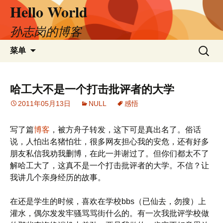
Hello World
跳
至
正
孙志岗的博客
文
搜
菜单
索：
哈工大不是一个打击批评者的大学
2011年05月13日
NULL
感悟
写了篇
博客
，被方舟子转发，这下可是真出名了。俗话
说，人怕出名猪怕壮，很多网友担心我的安危，还有好多
朋友私信我劝我删博，在此一并谢过了。但你们都太不了
解哈工大了，这真不是一个打击批评者的大学。不信？让
我讲几个亲身经历的故事。
在还是学生的时候，喜欢在学校bbs（已仙去，勿搜）上
灌水，偶尔发发牢骚骂骂街什么的。有一次我批评学校做