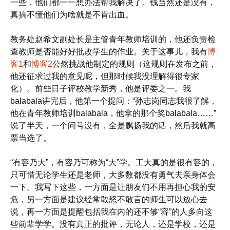
一些，他们都一一想办法帮我解决了。钱当然还是没有，
真搞不懂他们为啥就是不肯出血。
教务处赵希文副处长是主管青年教师培训的，他还负责检
查教师是否能好好批改学生的作业。关于这事儿，我有
博
客1
和
博客2
公然挑战他制定的规则（这规则在发布之前，
他还征求过我的意见呢，但那时候我没理解得很专家
化）。前些日子评校教学新秀，他是评委之一。我
balabala讲完后，他第一个提问：“孙志岗同志我很了解，
他在青年教师培训balabala，他拿的那个奖balabala……”
说了半天，一个问号没有，全是飘扬我的话，然后我就高
票当选了。
“有容乃大”，有容乃可称为“大”学。工大真的是很有容的，
只可惜无论学生还是老师，大多数都没有勇气去亲身体会
一下。我写下这些，一方面是让朋友们不用再担心我的安
危，另一方面是建议经常敢怒不敢言的师生可以放心去
说，再一方面是提醒包括我在内的还不够“容”的人多向这
些前辈学学。没有真正的批评，无论人，还是学校，还是