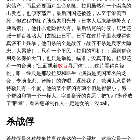
家荡产，而且还要面对生命危险。拉贝虽然有一个崇高的
出发点，也倾家荡产，最后回国还被整，以至于潦倒而
死，但过程中除了胰岛素用光外（日本人后来给他补充了
胰岛素），他什么危险都没有。最后结尾的时候，居然还
派一群百姓堵大门去阻止日军。日军在这片子里表现得也
真谈不上残暴，他们杀的全是战俘（战俘不杀是兵家大隐
患、大累赘），只有一个平民（拉贝的司机）；遇到群众
用身体保护大门，也只是举枪、瞄准，没真开枪。拉贝还
有一句台词：“江面飘着
数百
具尸体”……这片看得真轻
松，唯一经典是那段拉贝和医生（演员是美国著名的龙
套，专演变态、智障）的弹唱，逗死我了。歌词大意是希
特勒只有一个蛋，他的某个帮凶有两个但是都很小，另一
个帮凶和前一个一样大。字幕翻译的真恶，把“ball”翻译成
了“胆量”，看来翻译制作人一定是女的，没ball。
杀战俘
杀战俘是各种战争片喜欢表达的一个题材。这确实是一个