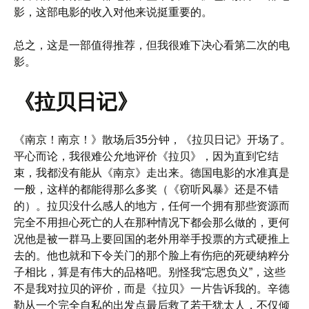
影，这部电影的收入对他来说挺重要的。
总之，这是一部值得推荐，但我很难下决心看第二次的电
影。
《拉贝日记》
《南京！南京！》散场后35分钟，《拉贝日记》开场了。
平心而论，我很难公允地评价《拉贝》，因为直到它结
束，我都没有能从《南京》走出来。德国电影的水准真是
一般，这样的都能得那么多奖（《窃听风暴》还是不错
的）。拉贝没什么感人的地方，任何一个拥有那些资源而
完全不用担心死亡的人在那种情况下都会那么做的，更何
况他是被一群马上要回国的老外用举手投票的方式硬推上
去的。他也就和下令关门的那个脸上有伤疤的死硬纳粹分
子相比，算是有伟大的品格吧。别怪我“忘恩负义”，这些
不是我对拉贝的评价，而是《拉贝》一片告诉我的。辛德
勒从一个完全自私的出发点最后救了若干犹太人，不仅倾