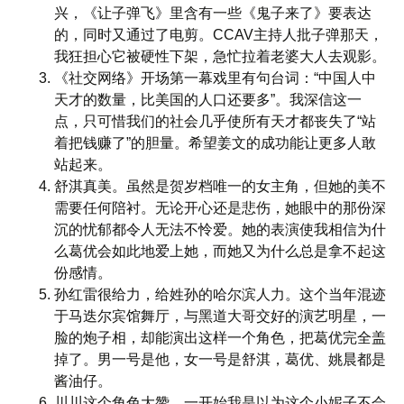
兴，《让子弹飞》里含有一些《鬼子来了》要表达
的，同时又通过了电剪。CCAV主持人批子弹那天，
我狂担心它被硬性下架，急忙拉着老婆大人去观影。
《社交网络》开场第一幕戏里有句台词：“中国人中
天才的数量，比美国的人口还要多”。我深信这一
点，只可惜我们的社会几乎使所有天才都丧失了“站
着把钱赚了”的胆量。希望姜文的成功能让更多人敢
站起来。
舒淇真美。虽然是贺岁档唯一的女主角，但她的美不
需要任何陪衬。无论开心还是悲伤，她眼中的那份深
沉的忧郁都令人无法不怜爱。她的表演使我相信为什
么葛优会如此地爱上她，而她又为什么总是拿不起这
份感情。
孙红雷很给力，给姓孙的哈尔滨人力。这个当年混迹
于马迭尔宾馆舞厅，与黑道大哥交好的演艺明星，一
脸的炮子相，却能演出这样一个角色，把葛优完全盖
掉了。男一号是他，女一号是舒淇，葛优、姚晨都是
酱油仔。
川川这个角色大赞。一开始我是以为这个小妮子不会