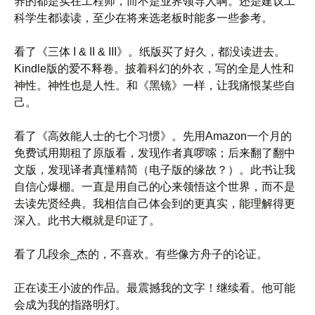
养的都是实在工程师，而不是业界领导人啊。还是建议工
科学生都读读，至少在将来选老板时能多一些参考。
看了《三体 I & II & III》。纸版买了好久，都没读进去。
Kindle版的爱不释卷。披着科幻的外衣，写的全是人性和
神性。神性也是人性。和《黑镜》一样，让我痛恨某些自
己。
看了《高效能人士的七个习惯》。先用Amazon一个月的
免费试用期租了原版看，发现作者真啰嗦；后来翻了翻中
文版，发现译者真懂精简（电子版的缘故？）。此书让我
自信心爆棚。一直是用自己的心来领悟这个世界，而不是
去读先贤经典。我相信自己体会到的更真实，能理解得更
深入。此书大概就是印证了。
看了几段余_杰的，不喜欢。有些像方舟子的论证。
正在读王小波的作品。最震撼我的文字！继续看。他可能
会成为我的指路明灯。