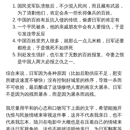
国民党军队溃散后，不少混入民间，而且藏有武器，
为了清剿他们，肯定会杀一些长得像兵的百姓。
中国的百姓有反抗入侵的传统，偷袭日军的肯定有
一个平民被杀，他的亲戚朋友中会有人要报仇，于是
引发连带反应
中国百姓里穷人很多，就那么一点儿米粮，日军还要
都抢走，于是饿死不如拼死
到处发生强奸，也引发了无数的百姓报复。夺妻之恨
是中国人两大必报之仇之一。
综合来说，日军因为各种原因（比如后勤供应不足，慰安
所建设速度不够快）没有控制好城里的秩序，导致一杀而
不可收拾，最后酿成了这场惨绝人寰的南京大屠杀。日军
不是因为凶残而屠杀，而是因为屠杀而凶残。
我尽量用平和的心态和口吻写下上面的文字，希望能抛开
仇恨与民族情绪来审视这件事，这并不代表我亲日，也不
代表我忘本。陆川在电影中大概也是在压着自己的情绪来
表达日军视角的，这也不能就说明他亲日、为日军翻案等