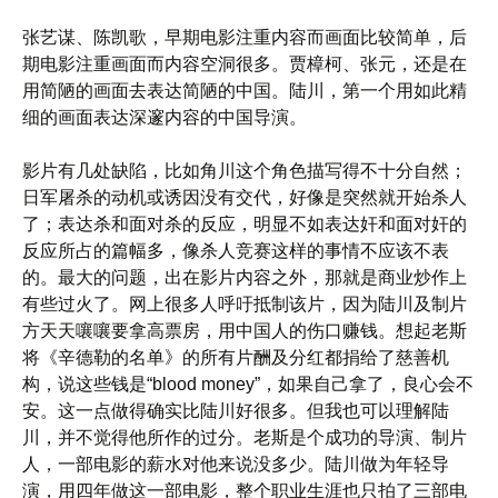
张艺谋、陈凯歌，早期电影注重内容而画面比较简单，后
期电影注重画面而内容空洞很多。贾樟柯、张元，还是在
用简陋的画面去表达简陋的中国。陆川，第一个用如此精
细的画面表达深邃内容的中国导演。
影片有几处缺陷，比如角川这个角色描写得不十分自然；
日军屠杀的动机或诱因没有交代，好像是突然就开始杀人
了；表达杀和面对杀的反应，明显不如表达奸和面对奸的
反应所占的篇幅多，像杀人竞赛这样的事情不应该不表
的。最大的问题，出在影片内容之外，那就是商业炒作上
有些过火了。网上很多人呼吁抵制该片，因为陆川及制片
方天天嚷嚷要拿高票房，用中国人的伤口赚钱。想起老斯
将《辛德勒的名单》的所有片酬及分红都捐给了慈善机
构，说这些钱是“blood money”，如果自己拿了，良心会不
安。这一点做得确实比陆川好很多。但我也可以理解陆
川，并不觉得他所作的过分。老斯是个成功的导演、制片
人，一部电影的薪水对他来说没多少。陆川做为年轻导
演，用四年做这一部电影，整个职业生涯也只拍了三部电