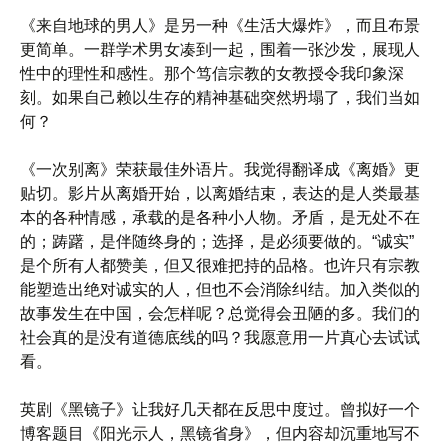
《来自地球的男人》是另一种《生活大爆炸》，而且布景
更简单。一群学术男女凑到一起，围着一张沙发，展现人
性中的理性和感性。那个笃信宗教的女教授令我印象深
刻。如果自己赖以生存的精神基础突然坍塌了，我们当如
何？
《一次别离》荣获最佳外语片。我觉得翻译成《离婚》更
贴切。影片从离婚开始，以离婚结束，表达的是人类最基
本的各种情感，承载的是各种小人物。矛盾，是无处不在
的；踌躇，是伴随终身的；选择，是必须要做的。“诚实”
是个所有人都赞美，但又很难把持的品格。也许只有宗教
能塑造出绝对诚实的人，但也不会消除纠结。加入类似的
故事发生在中国，会怎样呢？总觉得会丑陋的多。我们的
社会真的是没有道德底线的吗？我愿意用一片真心去试试
看。
英剧《黑镜子》让我好几天都在反思中度过。曾拟好一个
博客题目《阳光示人，黑镜省身》，但内容却沉重地写不