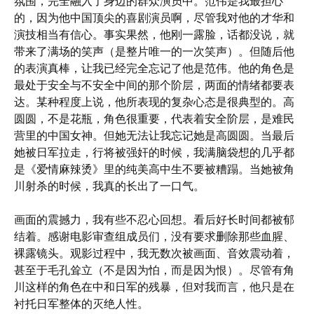
氛围，完全融入了身边的群众演员中。范伟是我最担心
的，因为他中国顶尖的喜剧演员啊，尽管我对他的才华和
演技相当有信心。事实果然，他刚一露脸，话都没说，就
带来了满场的笑声（是整片唯一的一次笑声）。但随后他
的表演真棒，让我已经完全忘记了他是范伟。他的角色是
最处于安全与不安全中间的那个阶层，两面的情绪都要表
达。某种程度上说，他所表现的复杂心态是很典型的。高
圆圆，不是花瓶，角色很重要，代表着安全阶层，是难民
营里的中国女神。但她无法让我忘记她是高圆圆。当最后
她被日军拉走，行将被强奸的时候，我满脑袋想的几乎都
是《爱情麻辣烫》里的纯美高中生不要被糟蹋。当她被角
川射杀的时候，我真的长出了一口气。
画面的震撼力，我有些不忍心回想。看后好长时间都被郁
结着。感谢电影审查组成员们，没有要求删除那些血腥、
裸露镜头。观影过程中，我无数次被画面、音效震动着，
甚至于毛孔耸立（不是因为怕，而是因为恨）。尽管有角
川这样的角色在中和日军的残暴，但对我而言，他只是在
衬托日军整体的灭绝人性。