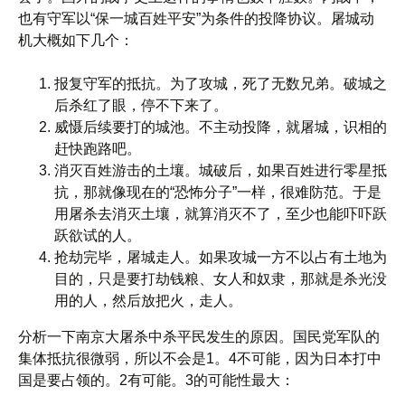
也有守军以“保一城百姓平安”为条件的投降协议。屠城动
机大概如下几个：
报复守军的抵抗。为了攻城，死了无数兄弟。破城之
后杀红了眼，停不下来了。
威慑后续要打的城池。不主动投降，就屠城，识相的
赶快跑路吧。
消灭百姓游击的土壤。城破后，如果百姓进行零星抵
抗，那就像现在的“恐怖分子”一样，很难防范。于是
用屠杀去消灭土壤，就算消灭不了，至少也能吓吓跃
跃欲试的人。
抢劫完毕，屠城走人。如果攻城一方不以占有土地为
目的，只是要打劫钱粮、女人和奴隶，那就是杀光没
用的人，然后放把火，走人。
分析一下南京大屠杀中杀平民发生的原因。国民党军队的
集体抵抗很微弱，所以不会是1。4不可能，因为日本打中
国是要占领的。2有可能。3的可能性最大：