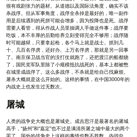
很有戏剧张力的题材。从道德以及国际法角度，确实不该
杀战俘。但从军事角度，战俘全杀掉是最好的，唯一副作
用是后续遇到的死拼可能会增多，因为投降也是死。战俘
需要人看管，得从作战人员里抽调人手做这件事；战俘要
吃饭，本不丰厚的后勤给养立刻变得完全不够用；战俘随
时可能越狱，只要拿起枪，各个马上就是战士。抓到几
十、几百名俘虏，还好办。上万名俘虏，那就是另一回事
了。南京保卫战当官的没打仗就跑了，还把渡江的船都烧
了，国民党军队里除了小规模抵抗战死的，基本上都被憋
在城里成战俘了。这么多战俘，不杀就是给自己找麻烦。
屠杀大概就是这么开始的。这样的事情，在中国3000年的
内战史上也发生过无数次。
屠城
人类的战争史大概也是屠城史。成吉思汗是最著名的屠城
高手，“扬州”和“嘉定”也不过是满清所屠之城中最大的两个
罢了。国外的战争史上这样的事情也数不胜数。内战中，