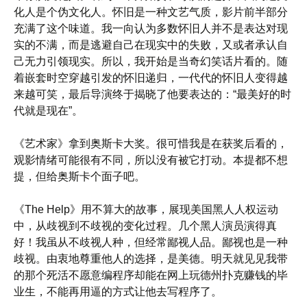
化人是个伪文化人。怀旧是一种文艺气质，影片前半部分
充满了这个味道。我一向认为多数怀旧人并不是表达对现
实的不满，而是逃避自己在现实中的失败，又或者承认自
己无力引领现实。所以，我开始是当奇幻笑话片看的。随
着嵌套时空穿越引发的怀旧递归，一代代的怀旧人变得越
来越可笑，最后导演终于揭晓了他要表达的：“最美好的时
代就是现在”。
《艺术家》拿到奥斯卡大奖。很可惜我是在获奖后看的，
观影情绪可能很有不同，所以没有被它打动。本提都不想
提，但给奥斯卡个面子吧。
《The Help》用不算大的故事，展现美国黑人人权运动
中，从歧视到不歧视的变化过程。几个黑人演员演得真
好！我虽从不歧视人种，但经常鄙视人品。鄙视也是一种
歧视。由衷地尊重他人的选择，是美德。明天就见见我带
的那个死活不愿意编程序却能在网上玩德州扑克赚钱的毕
业生，不能再用逼的方式让他去写程序了。