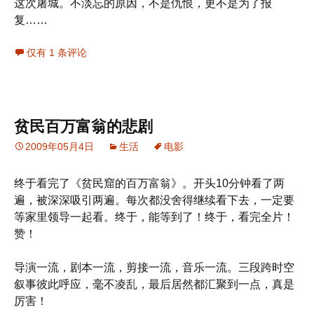
这次屠城。不淡忘的原因，不是仇恨，更不是为了报
复……
仅有 1 条评论
贫民百万富翁的悲剧
2009年05月4日
生活
电影
终于看完了《贫民窟的百万富翁》。开头10分钟看了两
遍，被深深吸引两遍。每次都没舍得继续看下去，一定要
等家里领导一起看。终于，能等到了！终于，看完全片！
赞！
导演一流，剧本一流，剪接一流，音乐一流。三段跨时空
叙事彼此呼应，毫不凌乱，最后居然都汇聚到一点，真是
厉害！