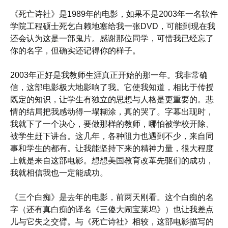
《死亡诗社》是1989年的电影，如果不是2003年一名软件
学院工程硕士死乞白赖地塞给我一张DVD，可能到现在我
还会认为这是一部鬼片。感谢那位同学，可惜我已经忘了
你的名字，但确实还记得你的样子。
2003年正好是我教师生涯真正开始的那一年。我非常确
信，这部电影极大地影响了我。它使我知道，相比于传授
既定的知识，让学生有独立的思想与人格是更重要的。悲
情的结局把我感动得一塌糊涂，真的哭了。字幕出现时，
我就下了一个决心，要做那样的教师，哪怕被学校开除、
被学生赶下讲台。这几年，各种阻力也遇到不少，来自同
事和学生的都有。让我能坚持下来的精神力量，很大程度
上就是来自这部电影。想想美国教育改革先驱们的成功，
我就相信我也一定能成功。
《三个白痴》是去年的电影，前两天刚看。这个白痴的名
字（还有真白痴的译名《三傻大闹宝莱坞》）也让我差点
儿与它失之交臂。与《死亡诗社》相较，这部电影描写的