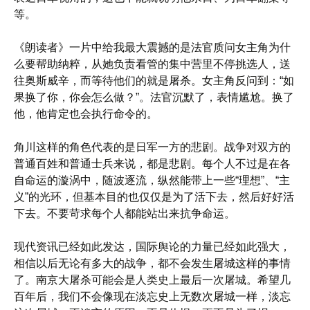
等。
《朗读者》一片中给我最大震撼的是法官质问女主角为什
么要帮助纳粹，从她负责看管的集中营里不停挑选人，送
往奥斯威辛，而等待他们的就是屠杀。女主角反问到：“如
果换了你，你会怎么做？”。法官沉默了，表情尴尬。换了
他，他肯定也会执行命令的。
角川这样的角色代表的是日军一方的悲剧。战争对双方的
普通百姓和普通士兵来说，都是悲剧。每个人不过是在各
自命运的漩涡中，随波逐流，纵然能带上一些“理想”、“主
义”的光环，但基本目的也仅仅是为了活下去，然后好好活
下去。不要苛求每个人都能站出来抗争命运。
现代资讯已经如此发达，国际舆论的力量已经如此强大，
相信以后无论有多大的战争，都不会发生屠城这样的事情
了。南京大屠杀可能会是人类史上最后一次屠城。希望几
百年后，我们不会像现在淡忘史上无数次屠城一样，淡忘