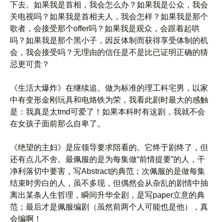
下去。如果我是首相，我会怎么办？如果我是公众，我会
关电视吗？如果我是首相夫人，我会怎样？如果我是那个
歌者，会接受那个offer吗？如果我是观众，会跟着起哄
吗？如果我是那个黑小子，因反体制而获得享受体制的机
会，我会接受吗？无理由的信任是不是比已证明正确的猜
忌更可贵？
《生活大爆炸》在继续追。做为标准的理工科宅男，以家
中有变形金刚玩具和电烙铁为荣，我看此剧时最大的感触
是：我真是太tmd可爱了！如果本科时有这剧，我就不会
在女孩子面前那么自卑了。
《绝望的主妇》是应领导要求陪看的。它终于剧终了，但
还有点儿不舍。最佩服的是为每集做“前情提要”的人，干
净利落切中要害，写Abstract的典范；次佩服的是做每集
结束时旁白的人，虽不多现，但偶然会从杂乱的剧情中抽
离出某条人生哲理，瞬间升华全剧，是写paper立意的典
范；最后才是佩服编剧（虽然前两个人可能也是他），真
会编啊！