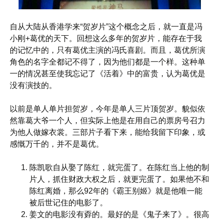
自从大陆从香港学来“贺岁片”这个概念之后，就一直是冯
小刚+葛优的天下。回想这么多年的贺岁片，能存在于我
的记忆中的，只有葛优主演的冯氏喜剧。而且，葛优所演
角色的名字全都记不得了，因为他们都是一个样。这种单
一的情况甚至使我忘记了《活着》中的富贵，认为葛优是
没有演技的。
以前是单人单片担贺岁，今年是单人三片顶贺岁。貌似依
然靠葛大爷一个人，但实际上他是在用自己的票房号召力
为他人做嫁衣裳。三部片子看下来，能给我留下印象，或
感慨万千的，并不是葛优。
陈凯歌自从娶了陈红，就完蛋了。在陈红当上他的制
片人，抓住财政大权之后，就更完蛋了。如果他不和
陈红离婚，那么92年的《霸王别姬》就是他唯一能
被后世记住的电影了。
姜文的电影没有孬的。最好的是《鬼子来了》。很高