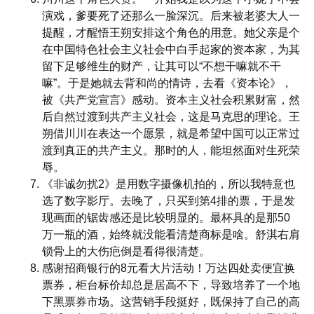
演戏，爹要死了还那么一脸深沉。后来被老婆大人一
提醒，才醒悟王朔安排这个角色的用意。她父亲是个
在中国特色社会主义社会中白手起家的资本家，为其
留下足够维生的财产，让其可以“不想干嘛就不干
嘛”。于是她就去背和尚的情诗，去看《资本论》，
被《共产党宣言》感动。资本主义社会积累财富，然
后自然过渡到共产主义社会，这是马克思的理论。王
朔借川川在表达一个愿景，就是希望中国可以正常过
渡到真正的共产主义。那时的人，能坦然面对生死荣
辱。
《非诚勿扰2》是用数字摄像机拍的，所以我特意也
选了数字影厅。去晚了，只买到第4排的票，于是发
现画面的锯齿感还是比较明显的。最杯具的是那50
万一瓶的酒，始终就没能看清楚商标是啥。舒淇右肩
锁骨上的大伤疤倒是看得很清楚。
感谢招商银行的8元看大片活动！万达四处卖便宜换
票券，柜台标价却总是居高不下，导致培养了一个地
下黑票券市场。这营销手段挺好，既保持了自己的高