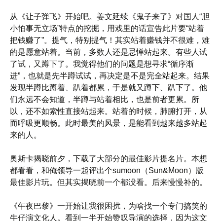
从《让子弹飞》开始吧。姜文延续《鬼子来了》对国人“胆
小怕事无立场”特点的挖掘，用戏里的话宣告此片要“站着
把钱赚了”。提气，特别提气！其实站着赚钱并不很难，难
的是愿意站着。当前，多数人还是忌惮站起来。有些人试
了试，又蹲下了。我觉得他们的问题是想寻求“循序渐
进”，也就是先半蹲试试，再决定是不是完全站起来。结果
发现半蹲比蹲着、趴着都累，于是就又蹲下、趴下了。他
们永远不会知道，半蹲与站着相比，也是前者更累。所
以，还不如索性直接站起来。站着的时候，肺腑打开，从
而呼吸更顺畅。此时最美的风景，是能看到越来越多站起
来的人。
奥斯卡揭晓前夕，下载了大部分的最佳影片提名片。本想
都看看，和俺领导一起评出个sumoon（Sun&Moon）版
最佳影片玩。但其实揭晓前一个都没看。后来慢慢补的。
《午夜巴黎》一开始让我很困扰，为啥找一个专门搞笑的
牛仔演文化人。看到一半开始赞叹导演的选择，因为这文