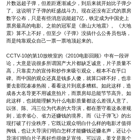
片数远超子弹，但差距逐渐减少，到后来就开始比子弹少
了。这说明了子弹的旺盛战斗力。现在还没有正式的票房
数字公布，只是有些消息说能超7亿，铁定成为中国史上
票房最高的电影。之前的冠军是《唐山大地震》。《大地
震》算不上不好，但至少《子弹》没搞什么公务员包场，
而是纯靠观众自己一票一票地顶起来的。
CCTV-10的第10放映室的《2010电影回顾》中有一段评
论，大意是说很多所谓国产大片都缺乏诚意，片子质量不
高，只靠卖力的宣传和炒作来吸引观众，根本不在乎口
碑。而中国的观众还真是钱多人傻，就算口碑不好，也非
要去影院凑凑热闹，看看这片到底多糟糕。如此这样，造
成各大名导更不用诚意拍片，而票房却总能节节高升。如
此这样，也就能理解为什么电影质量都这么差强人意了。
以张、陈、冯三位为代表的大导演，都在墨守着这条潜规
则，追求省心、省力还赚钱的境界。而《让子弹飞》的出
现打破了行业秩序，它既让观众明白什么样的电影才值得
掏钱，也让大导演们明白怎样才能赚钱还赚名声，还让小
导演们明白片子再好也得做足宣传。可以说，姜文是靠个