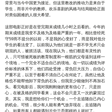
背景与当今中国更为接近。但这里教改的推动力是来自于
学生，而非片中的教师。欢乐喜剧的风格与结局能给正面
对类似困难的人很大希望。
这部电影正好是在登完期末成绩几小时之后看的。今年的
期末成绩是我变不及格为及格最严重的一年。相比曾经死
守59而不提分的以前，不是我的心变好了，而是我对低分
学生的看法变了。以前我认为他们就是一群不学无术只会
胡混的人，被抓活该。现在我认为，他们都是有灵性的
人，只可惜被死板的教育制度和一根筋的父母逼到这样一
个境地，一个完全不适合自己的境地。在一切以成绩为评
价标准的体系下，他们四处受挫，背负巨大压力，自信心
严重不足，以至于都看不清自己心在何处了。虽然让他及
格也不能帮他卸下背负的石头，但我至少能做到不再加石
头。看完电影后，我对我刚刚做的更有信心了。只是担
心，在被及格的同学看来，这会不会只是又一次的蒙混过
关。其实，我是想给你们一个机会，一个去追随自己内心
的机会。可惜，很少有人能有勇气放弃现在，去追随内
心。如果所有人都能遇到片中兰乔那样的人就好了。