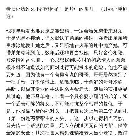
看后让我许久不能释怀的，是片中的哥哥。（开始严重剧
透）
他很早就看出那女孩是狐狸精，一定会给兄弟带来麻烦，
于是先是不接纳，但又默认了弟弟的接纳。在看出弟弟稀
里糊涂地爱上她之后，又果断地在火车追逐中抛弃她。可
惜弟弟糊涂到底，数年后还非要去找她，只好舍命相陪。
被爱情冲昏头脑，一心只想找到8岁时的初恋情人的弟弟
根本就不知道该如何面对此行可能带来的危险，他也不需
要知道，因为他有一个有勇有谋的哥哥。哥哥居然搞到了
一把手枪，并偷偷带上。危险来临，十余岁的哥哥冷静、
果断，以极其专业的手法射杀丐帮老大。随后的安排更显
其谋略。他匹马单枪，带着一个只会耍小聪明的弟弟，和
一个乏善可陈的舞女，不可能对抗整个丐帮的复仇。于
是，他投靠丐帮的死对头，并把舞女送上当第二份见面礼
（第一份是丐帮帮主的人头）。这一步棋走得相当巧妙。
首先借一个帮派的力量，足以立刻消灭无首的丐帮，保障
全家的安全；其次把害人精狐狸精给老大当小老婆，既讨