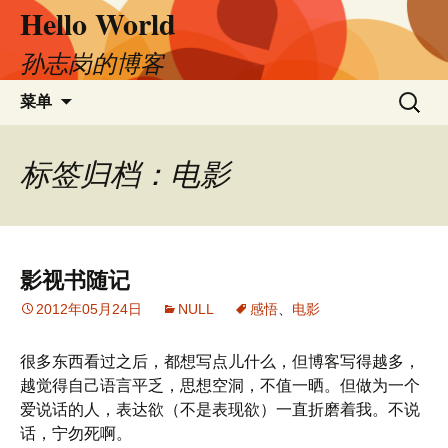
Hello World
跳
至
正
孙志岗的博客
文
搜
菜单
索：
标签归档：电影
影视书随记
2012年05月24日
NULL
感悟
、
电影
很多东西看过之后，都想写点儿什么，但博客写得越多，
越觉得自己语言平乏，思想空洞，不值一晒。但做为一个
爱说话的人，表达欲（不是表现欲）一直折磨着我。不说
话，宁勿死啊。