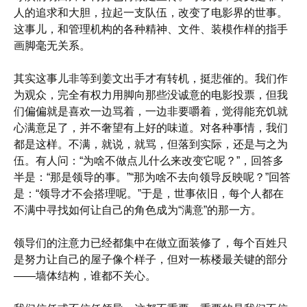
人的追求和大胆，拉起一支队伍，改变了电影界的世事。
这事儿，和管理机构的各种精神、文件、装模作样的指手
画脚毫无关系。
其实这事儿非等到姜文出手才有转机，挺悲催的。我们作
为观众，完全有权力用脚向那些没诚意的电影投票，但我
们偏偏就是喜欢一边骂着，一边非要嚼着，觉得能充饥就
心满意足了，并不奢望有上好的味道。对各种事情，我们
都是这样。不满，就说，就骂，但落到实际，还是与之为
伍。有人问：“为啥不做点儿什么来改变它呢？”，回答多
半是：“那是领导的事。”“那为啥不去向领导反映呢？”回答
是：“领导才不会搭理呢。”于是，世事依旧，每个人都在
不满中寻找如何让自己的角色成为“满意”的那一方。
领导们的注意力已经都集中在做立面装修了，每个百姓只
是努力让自己的屋子像个样子，但对一栋楼最关键的部分
——墙体结构，谁都不关心。