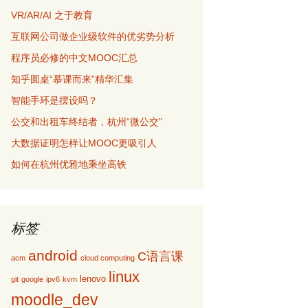
VR/AR/AI 之于教育
互联网公司做企业级软件的优劣势分析
程序员必修的中文MOOC汇总
知乎圆桌“慕课而来”精华汇集
智能手环是摆设吗？
公交和出租车终结者，杭州“微公交”
大数据证明怎样让MOOC更吸引人
如何在杭州优雅地乘坐高铁
标签
android
C语言课
acm
cloud computing
linux
lenovo
git
google
ipv6
kvm
moodle_dev