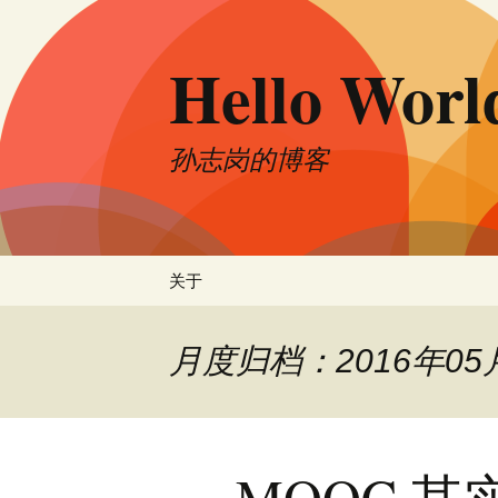
跳
至
Hello Worl
正
文
孙志岗的博客
关于
月度归档：2016年05
MOOC 