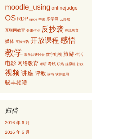
moodle_using
onlinejudge
OS
RDP
乐学网
spice
中医
云终端
反抄袭
互联网教育
分组作业
在线教育
感悟
开放课程
媒体
实验报告
教学
旅游
数字电视
生活
教学法研讨会
电影
网络教育
考试
考研
职场
虚拟机
行政
视频
讲座
评教
读书
软件使用
骏丰频谱
归档
2016 年 6 月
2016 年 5 月