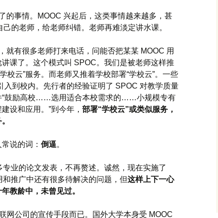
生了的事情。MOOC 兴起后，这类事情越来越多，甚
考”自己的老师，给老师纠错。老师再难淡定讲水课。
久，就有很多老师打来电话，问能否把某某 MOOC 用
讲课了。这个模式叫 SPOC。我们是被老师这样推
成“学校云”服务。而老师又推着学校部署“学校云”。一些
引入到校内。先行者的经验证明了 SPOC 对教学质量
“鼓励高校……选用适合本校需求的……小规模专有
建设和应用。”到今年，
部署“学校云”或类似服务，
务。
人常说的词：
倒逼
。
很多专业的论文发表，不再赘述。诚然，现在实施了
应用和推广中还有很多待解决的问题，但
这样上下一心
十年教龄中，未曾见过。
互联网公司的宣传手段而已。国外大学本身受 MOOC