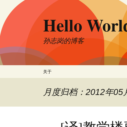
跳
至
Hello Worl
正
文
孙志岗的博客
关于
月度归档：2012年05
[译]教学