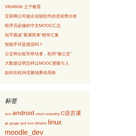
VR/AR/AI 之于教育
互联网公司做企业级软件的优劣势分析
程序员必修的中文MOOC汇总
知乎圆桌“慕课而来”精华汇集
智能手环是摆设吗？
公交和出租车终结者，杭州“微公交”
大数据证明怎样让MOOC更吸引人
如何在杭州优雅地乘坐高铁
标签
android
C语言课
acm
cloud computing
linux
lenovo
git
google
ipv6
kvm
moodle_dev