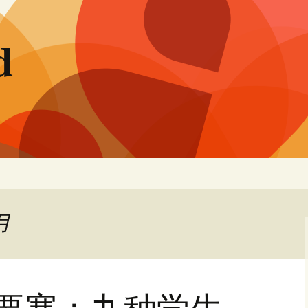
d
月
楼要塞：九种学生