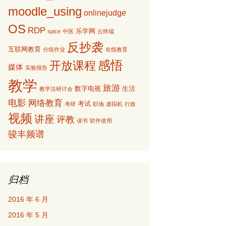
moodle_using
onlinejudge
OS
RDP
乐学网
spice
中医
云终端
反抄袭
互联网教育
分组作业
在线教育
感悟
开放课程
媒体
实验报告
教学
旅游
数字电视
生活
教学法研讨会
电影
网络教育
考试
考研
职场
虚拟机
行政
视频
讲座
评教
读书
软件使用
骏丰频谱
归档
2016 年 6 月
2016 年 5 月