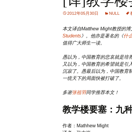
2012年05月30日
NULL
本文译自Matthew Might教授的
Students
》。他亦是著名的《
什
值得广大师生一读。
愚以为，中国教育的悲哀就是培
又以为，中国教育的希望就是引
沉寂了。愚最后以为，中国教育
一统天下的局面快被打破了。
多谢
张祖羽
同学推荐本文！
教学楼要塞：九
作者：Mathhew Might