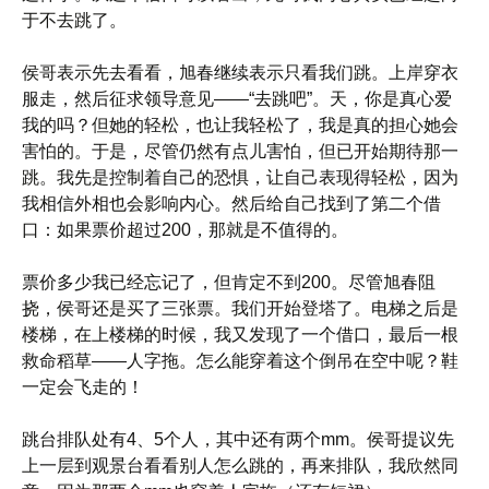
于不去跳了。
侯哥表示先去看看，旭春继续表示只看我们跳。上岸穿衣
服走，然后征求领导意见——“去跳吧”。天，你是真心爱
我的吗？但她的轻松，也让我轻松了，我是真的担心她会
害怕的。于是，尽管仍然有点儿害怕，但已开始期待那一
跳。我先是控制着自己的恐惧，让自己表现得轻松，因为
我相信外相也会影响内心。然后给自己找到了第二个借
口：如果票价超过200，那就是不值得的。
票价多少我已经忘记了，但肯定不到200。尽管旭春阻
挠，侯哥还是买了三张票。我们开始登塔了。电梯之后是
楼梯，在上楼梯的时候，我又发现了一个借口，最后一根
救命稻草——人字拖。怎么能穿着这个倒吊在空中呢？鞋
一定会飞走的！
跳台排队处有4、5个人，其中还有两个mm。侯哥提议先
上一层到观景台看看别人怎么跳的，再来排队，我欣然同