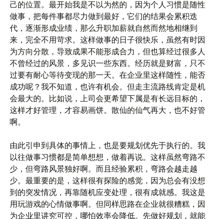
己的位置。最开始我是不以为然的，因为个人习惯是随性
做事，把每件事都尽力做到最好，它们的结果会累积迭
代，逐渐形成业绩，那么升职加薪就自然而然地相继到
来，完全不用苛求。这样做事的日子很快乐，虽然有时因
为方向分散，导致成果不能形成合力，但也算经过很多人
不曾经过的风景，多见识一些东西。经历就是财富，只不
过要有耐心等待变现的那一天。在企业里这样随性，能否
成功呢？我不知道，也许有机会。但走主流路线肯定是机
会最大的。比如说，上司会更希望下属是有长远目标的，
这样才好管理，才容易画饼。散仙的仙气再大，也不好管
啊。
由此引申到具体的事情上，也是要规划优先于执行的。我
以往做事习惯都是简单想想，做着再说。这样虽然弯路不
少，但弯路风景独好啊。而且经验累积，弯路会越走越
少。最重要的是，这样很有探险的感觉，因为总会有没想
到的突发情况，再靠随机应变处理，很有成就感。我这是
用玩游戏的心情做事啊。但同样思路在企业就很糟糕，因
为企业里讲究可控，哪怕效率会降低。先做好规划，就能