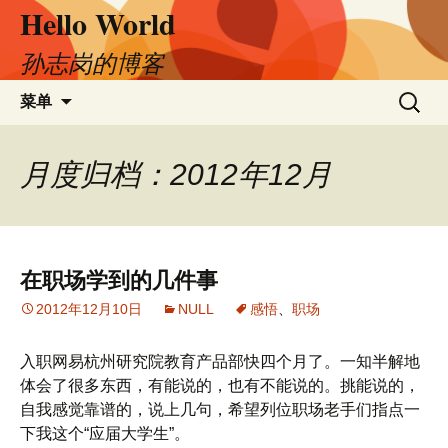
Hello World
跳
至
正
孙志岗的博客
文
搜
菜单
索：
月度归档：2012年12月
在职场学到的几件事
2012年12月10日
NULL
感悟
、
职场
入职网易杭州研究院教育产品部快四个月了。一知半解地
体会了很多东西，有能说的，也有不能说的。挑能说的，
自我感觉靠谱的，说上几句，希望列位职场老手们指点一
下我这个“应届大学生”。