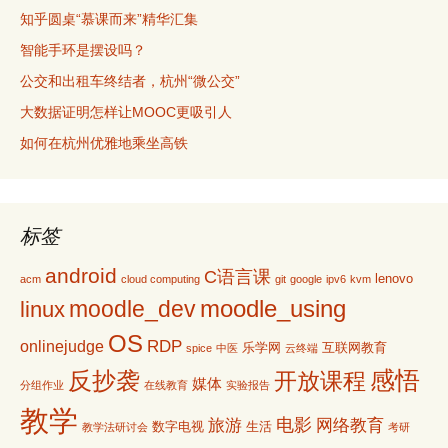
知乎圆桌“慕课而来”精华汇集
智能手环是摆设吗？
公交和出租车终结者，杭州“微公交”
大数据证明怎样让MOOC更吸引人
如何在杭州优雅地乘坐高铁
标签
android
C语言课
lenovo
acm
cloud computing
git
google
ipv6
kvm
moodle_using
moodle_dev
linux
OS
RDP
onlinejudge
乐学网
互联网教育
spice
中医
云终端
感悟
反抄袭
开放课程
媒体
分组作业
在线教育
实验报告
教学
电影
旅游
网络教育
数字电视
生活
教学法研讨会
考研