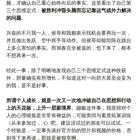
频，才确认自己重心始终向后的事实。这里看出了自己第
三个思维定式：
被胜利冲昏头脑而忘记靠运气或外力解决
的问题
。
兴奋的不只我一人，侯哥和我都表示找机会要再玩一次，
并且做出鱼跃、空中挥手等动作。但侯哥却能坦陈在跳台
上多么害怕的事实。而旭春完全被逼的，也下来了，根本
不想再来一次。
经此一事，除了明晰地发现自己三个思维定式这种收获
外，胆量确实有所增长，不知道这对一向胆大甚至会妄为
的我，是不是好事。
所谓个人成长，就是一次又一次地冲破自己在思想和行动
上的天花板，上升一层新境界
。蹦极这件事，我觉得对个
人的心理锻炼是非常有裨益的，可能类同与素质拓展训练
（从未参加过，:-(）吧。建议没试过的朋友可以试试。一
个经验是，一定事先谈好官方拍的照片和视频的价格，否
则等下来再谈，那就是被狠宰啊。