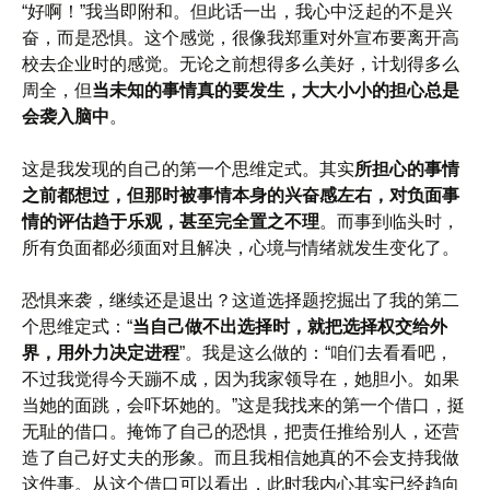
“好啊！”我当即附和。但此话一出，我心中泛起的不是兴
奋，而是恐惧。这个感觉，很像我郑重对外宣布要离开高
校去企业时的感觉。无论之前想得多么美好，计划得多么
周全，但
当未知的事情真的要发生，大大小小的担心总是
会袭入脑中
。
这是我发现的自己的第一个思维定式。其实
所担心的事情
之前都想过，但那时被事情本身的兴奋感左右，对负面事
情的评估趋于乐观，甚至完全置之不理
。而事到临头时，
所有负面都必须面对且解决，心境与情绪就发生变化了。
恐惧来袭，继续还是退出？这道选择题挖掘出了我的第二
个思维定式：“
当自己做不出选择时，就把选择权交给外
界，用外力决定进程
”。我是这么做的：“咱们去看看吧，
不过我觉得今天蹦不成，因为我家领导在，她胆小。如果
当她的面跳，会吓坏她的。”这是我找来的第一个借口，挺
无耻的借口。掩饰了自己的恐惧，把责任推给别人，还营
造了自己好丈夫的形象。而且我相信她真的不会支持我做
这件事。从这个借口可以看出，此时我内心其实已经趋向