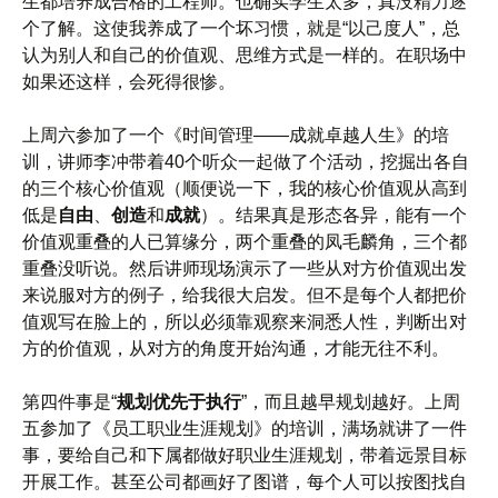
生都培养成合格的工程师。也确实学生太多，真没精力逐
个了解。这使我养成了一个坏习惯，就是“以己度人”，总
认为别人和自己的价值观、思维方式是一样的。在职场中
如果还这样，会死得很惨。
上周六参加了一个《时间管理——成就卓越人生》的培
训，讲师李冲带着40个听众一起做了个活动，挖掘出各自
的三个核心价值观（顺便说一下，我的核心价值观从高到
低是
自由
、
创造
和
成就
）。结果真是形态各异，能有一个
价值观重叠的人已算缘分，两个重叠的凤毛麟角，三个都
重叠没听说。然后讲师现场演示了一些从对方价值观出发
来说服对方的例子，给我很大启发。但不是每个人都把价
值观写在脸上的，所以必须靠观察来洞悉人性，判断出对
方的价值观，从对方的角度开始沟通，才能无往不利。
第四件事是“
规划优先于执行
”，而且越早规划越好。上周
五参加了《员工职业生涯规划》的培训，满场就讲了一件
事，要给自己和下属都做好职业生涯规划，带着远景目标
开展工作。甚至公司都画好了图谱，每个人可以按图找自