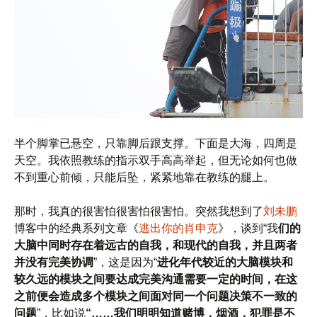
半个脚掌已悬空，只靠脚后跟支撑。下面是大海，四周是
天空。我依照教练的指示双手高高举起，但无论如何也做
不到重心前倾，只能后坠，紧紧地靠在教练的腿上。
那时，我真的很害怕很害怕很害怕。突然我想到了
刘未鹏
博客中的经典系列文章《
逃出你的肖申克
》，谈到“我
们的
大脑中同时存在着远古的自我，和现代的自我，并且两者
并没有完美协调
”，这是因为“
进化年代较近的大脑模块和
较久远的模块之间要达成完美沟通需要一定的时间，在这
之前便会造成多个模块之间面对同一个问题决策不一致的
问题
”，比如说
“……我们明明知道赌博，烟酒，犯罪是不