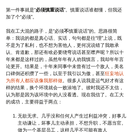
第一件事就是“
必须慎重说话
”。慎重说话谁都懂，但我还
加了个“必须”。
我在工大混的路子，是“必须
不
慎重说话”的。思路很简
单：我说的都是真心话、实话，句句都是往“理”上说，既
不是为了私利，也不想为害他人，更何况说错了我敢承
认、肯道歉，那还有啥必要绕弯说话甚至噤声呢？所以十
年来都是这样过的，虽然年年有人劝我慎言，我却年年言
论更开。结果是，十年来同事中未曾有过一个敌人，美名
口碑倒还积攒了一些，以至于我引以为傲，甚至
狂妄地认
为所有人都应该像我那样做
。很多人说我是运气好才有这
样的结果，换个环境就会一败涂地了。彼时我还不太信，
认为那是因为该环境中的人没看透。现在我信了。在工大
的成功，主要得益于两点：
无欲无求。几乎没和任何人产生过利益冲突，好事儿
主动谦让，坏事儿主动承担，不想升职，不愿当官。
做为一个基层员工，这样几乎不可能有敌人