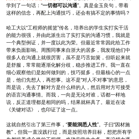
学到了一句话：“
一切都可以沟通
”。真是金玉良句，带着
这样的信念，再配上沟通技巧，还会有搞不定的事情吗？
哈工大以“工程师的摇篮”传名，培养出的学生实打实干活
的能力很强，并由此派生出了实打实的沟通习惯，我就是
一个典型例证，并一度以此为荣。但最近常常因此给工作
带来负面影响。周围同事来自浙大的居多，我发现他们中
很多人在沟通上就很厉害，虽不是巧舌如簧，但听起来就
是舒服，常常能逐渐化解分歧，稳步推进工作。我一直在
细心观察他们是如何做到的，技巧挺多，但最核心的一点
是，他们先想人，再想事。这不是“对人不对事”的意思，
而是说，先去了解对方是什么样的人，然后用对方可接受
的语言沟通事情。而我，一向是无论对谁，话都一样地
说，反正道理都是相同的吗，结果就杯具了。最近在读
《关键对话》，也印证了这一点。
这就自然引出了第三件事，“
要能洞悉人性
”。子曰“因材施
教”，但我一直没践行过，而是按照培养目标，想把所有学