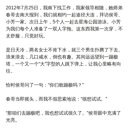
2012年7月25日，我南下找工作，我家领导相随，她师弟
春哥去南大报到，我们就相约一起途径大连，拜访侯哥、
小芳一家。次日上午，5个人一起去星海公园游泳。小芳
为我们每个人准备了一双人字拖。这东西我第一次穿，不
太舒服，只觉好玩。
是日天冷，两名女士不肯下水，就三个男生扑腾了下去。
浪来浪去，几口咸水，倒也有趣。其间远远望到一蹦极
塔，一个又一个“大”字型的人跳下弹上，让我心里略有向
往。
恰时侯哥问了一句：“你们敢蹦极吗？”
春哥当即摇头，而我不假思索地说：“很想试试。”
“那咱们去蹦极吧，我也想试试很久了。”侯哥眼中充满了
光亮。