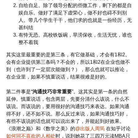
自给自足。除了领导分配的些微工作，剩下的都是自
娱自乐。做好了满足下虚荣心，做不好也碍不到别
人。带几个学生干干，他们求的也就是一份经历，无
甚纠结
有恃无恐。高校铁饭碗，旱涝保收，生活无忧，谁也
整不着我
其实这里最重要的是第三条，有它做基础，才会有1和2。
会有企业提供第三条吗？不会的，所以1和2在企业也做不
到（也许到了一定层次能做到？），那么也就可以推论，
在企业里，如果不慎重说话，结果很难是好的。
第二件事是“
沟通技巧非常重要
”。这其实是第一条的自然
延伸。慎重说话，包含两层，先要分清什么该说，什么不
该说。而该说的，要用很好的沟通技巧来表达。如果沟通
得不好，还不如不说。那么反过来说，如果沟通技巧好，
有些不该说的话也就可以说出来了，并能起到好效果。
《浪潮之巅》和《数学之美》的
@出版人周筠
在知乎讨论
如何同不喜欢的人相处
时，说到她花了三四万元读MBA只