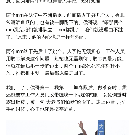
意，因为那两个mm也穿着人字拖（还有短裙）。
两个mm在队伍中不断后退，前面插入了好几个人，有非
常潇洒鱼跃的，也有被一脚踢下的。侯哥说：“等那两个
mm跳完咱们就排队去。mm都跳了，咱们就没理由不跳
了。”原来，他的内心也是一样焦灼的。
两个mm终于先后上了跳台。人字拖无须担心，工作人员
用胶带解决这个问题。短裙也无需期待，胶带真是万能。
但就在最后那一步的迈出，两个mm都死死抱住栏杆不
放，推都推不动，最后都原路走回了。
我们上了，侯哥第一，我第二，旭春殿后。做准备时，我
还能要求工作人员用胶带缠绕一下我的衣服，以免倒垂时
露出肚皮，被一句“大老爷们怕啥”给否了。走上跳台，挥
手的时候，心里也还是挺平静的。