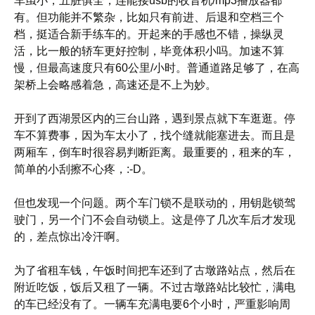
车虽小，五脏俱全，连能接usb的收音机/mp3播放器都
有。但功能并不繁杂，比如只有前进、后退和空档三个
档，挺适合新手练车的。开起来的手感也不错，操纵灵
活，比一般的轿车更好控制，毕竟体积小吗。加速不算
慢，但最高速度只有60公里/小时。普通道路足够了，在高
架桥上会略感着急，高速还是不上为妙。
开到了西湖景区内的三台山路，遇到景点就下车逛逛。停
车不算费事，因为车太小了，找个缝就能塞进去。而且是
两厢车，倒车时很容易判断距离。最重要的，租来的车，
简单的小刮擦不心疼，:-D。
但也发现一个问题。两个车门锁不是联动的，用钥匙锁驾
驶门，另一个门不会自动锁上。这是停了几次车后才发现
的，差点惊出冷汗啊。
为了省租车钱，午饭时间把车还到了古墩路站点，然后在
附近吃饭，饭后又租了一辆。不过古墩路站比较忙，满电
的车已经没有了。一辆车充满电要6个小时，严重影响周