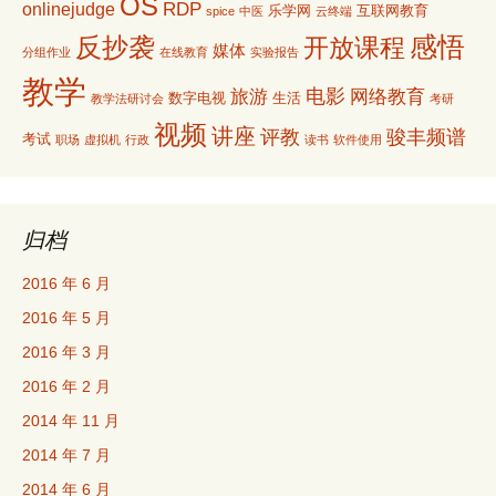
OS
RDP
onlinejudge
乐学网
互联网教育
spice
中医
云终端
感悟
反抄袭
开放课程
媒体
分组作业
在线教育
实验报告
教学
电影
旅游
网络教育
数字电视
生活
教学法研讨会
考研
视频
讲座
评教
骏丰频谱
考试
职场
虚拟机
行政
读书
软件使用
归档
2016 年 6 月
2016 年 5 月
2016 年 3 月
2016 年 2 月
2014 年 11 月
2014 年 7 月
2014 年 6 月