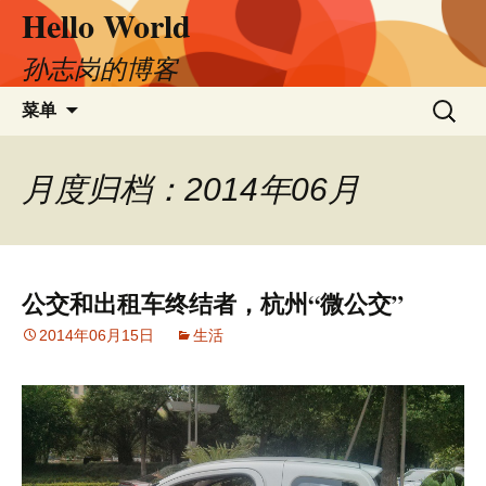
Hello World
跳
至
正
孙志岗的博客
文
搜
菜单
索：
月度归档：2014年06月
公交和出租车终结者，杭州“微公交”
2014年06月15日
生活