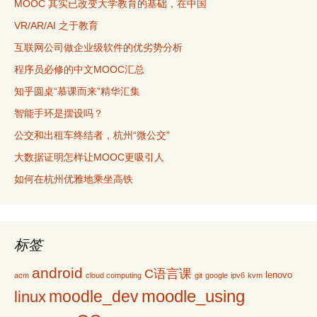
MOOC 其实已改变大学教育的基础，在中国
VR/AR/AI 之于教育
互联网公司做企业级软件的优劣势分析
程序员必修的中文MOOC汇总
知乎圆桌“慕课而来”精华汇集
智能手环是摆设吗？
公交和出租车终结者，杭州“微公交”
大数据证明怎样让MOOC更吸引人
如何在杭州优雅地乘坐高铁
标签
android
C语言课
lenovo
acm
cloud computing
git
google
ipv6
kvm
moodle_using
moodle_dev
linux