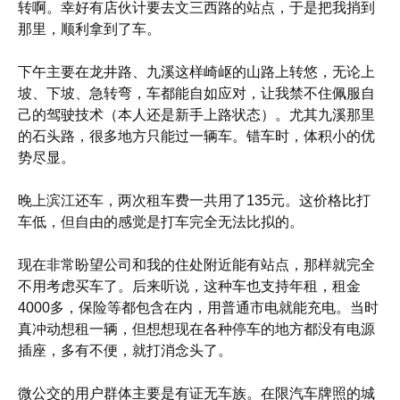
转啊。幸好有店伙计要去文三西路的站点，于是把我捎到
那里，顺利拿到了车。
下午主要在龙井路、九溪这样崎岖的山路上转悠，无论上
坡、下坡、急转弯，车都能自如应对，让我禁不住佩服自
己的驾驶技术（本人还是新手上路状态）。尤其九溪那里
的石头路，很多地方只能过一辆车。错车时，体积小的优
势尽显。
晚上滨江还车，两次租车费一共用了135元。这价格比打
车低，但自由的感觉是打车完全无法比拟的。
现在非常盼望公司和我的住处附近能有站点，那样就完全
不用考虑买车了。后来听说，这种车也支持年租，租金
4000多，保险等都包含在内，用普通市电就能充电。当时
真冲动想租一辆，但想想现在各种停车的地方都没有电源
插座，多有不便，就打消念头了。
微公交的用户群体主要是有证无车族。在限汽车牌照的城