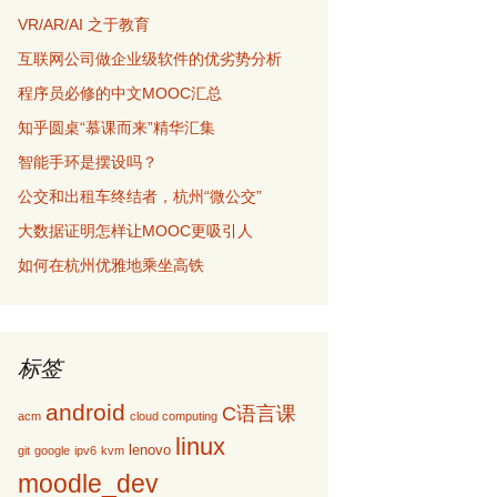
VR/AR/AI 之于教育
互联网公司做企业级软件的优劣势分析
程序员必修的中文MOOC汇总
知乎圆桌“慕课而来”精华汇集
智能手环是摆设吗？
公交和出租车终结者，杭州“微公交”
大数据证明怎样让MOOC更吸引人
如何在杭州优雅地乘坐高铁
标签
android
C语言课
acm
cloud computing
linux
lenovo
git
google
ipv6
kvm
moodle_dev