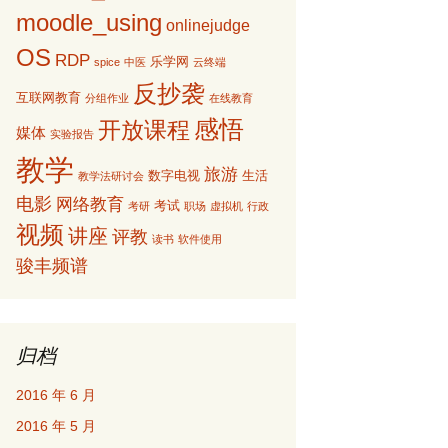
moodle_using
onlinejudge
OS
RDP
乐学网
spice
中医
云终端
反抄袭
互联网教育
分组作业
在线教育
感悟
开放课程
媒体
实验报告
教学
旅游
数字电视
生活
教学法研讨会
电影
网络教育
考试
考研
职场
虚拟机
行政
视频
讲座
评教
读书
软件使用
骏丰频谱
归档
2016 年 6 月
2016 年 5 月