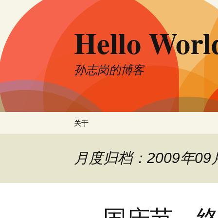
跳
至
Hello Worl
正
文
孙志岗的博客
关于
月度归档：2009年09
国庆节，