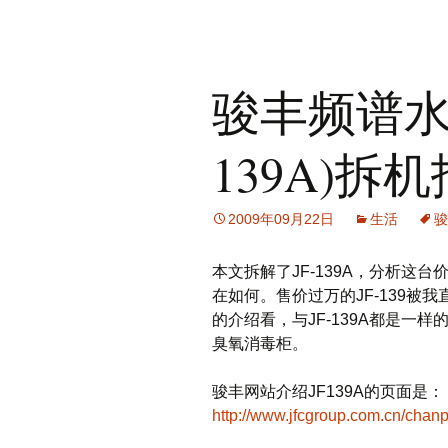
骏丰频谱水
139A)拆
2009年09月22日
生活
骏
本文拆解了JF-139A，分析这
在如何。售价过万的JF-139
的介绍看，与JF-139A都是一
臭氧消毒柜。
骏丰网站介绍JF139A的页面是：
http://www.jfcgroup.com.cn/chan