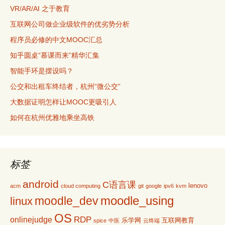
VR/AR/AI 之于教育
互联网公司做企业级软件的优劣势分析
程序员必修的中文MOOC汇总
知乎圆桌“慕课而来”精华汇集
智能手环是摆设吗？
公交和出租车终结者，杭州“微公交”
大数据证明怎样让MOOC更吸引人
如何在杭州优雅地乘坐高铁
标签
android
C语言课
lenovo
acm
cloud computing
git
google
ipv6
kvm
moodle_using
moodle_dev
linux
OS
RDP
onlinejudge
乐学网
互联网教育
spice
中医
云终端