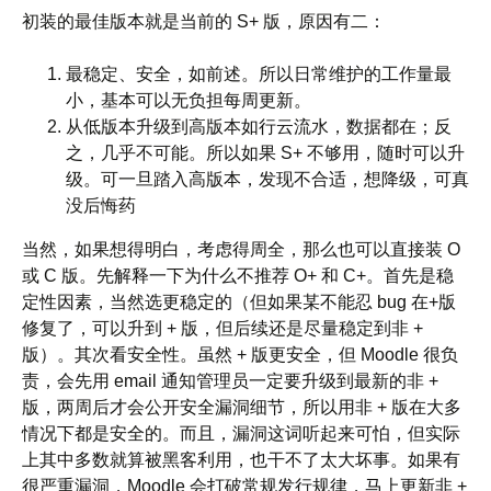
初装的最佳版本就是当前的 S+ 版，原因有二：
最稳定、安全，如前述。所以日常维护的工作量最
小，基本可以无负担每周更新。
从低版本升级到高版本如行云流水，数据都在；反
之，几乎不可能。所以如果 S+ 不够用，随时可以升
级。可一旦踏入高版本，发现不合适，想降级，可真
没后悔药
当然，如果想得明白，考虑得周全，那么也可以直接装 O
或 C 版。先解释一下为什么不推荐 O+ 和 C+。首先是稳
定性因素，当然选更稳定的（但如果某不能忍 bug 在+版
修复了，可以升到 + 版，但后续还是尽量稳定到非 +
版）。其次看安全性。虽然 + 版更安全，但 Moodle 很负
责，会先用 email 通知管理员一定要升级到最新的非 +
版，两周后才会公开安全漏洞细节，所以用非 + 版在大多
情况下都是安全的。而且，漏洞这词听起来可怕，但实际
上其中多数就算被黑客利用，也干不了太大坏事。如果有
很严重漏洞，Moodle 会打破常规发行规律，马上更新非 +