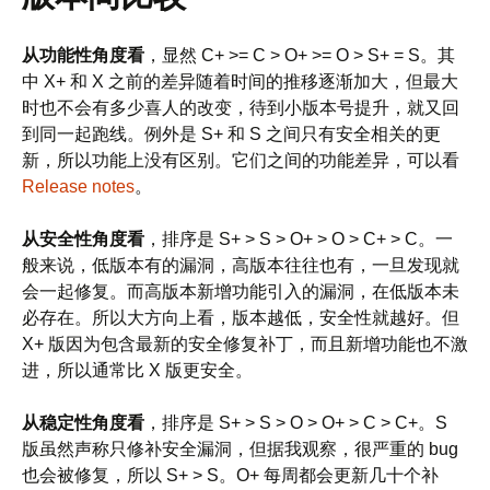
从功能性角度看
，显然 C+ >= C > O+ >= O > S+ = S。其
中 X+ 和 X 之前的差异随着时间的推移逐渐加大，但最大
时也不会有多少喜人的改变，待到小版本号提升，就又回
到同一起跑线。例外是 S+ 和 S 之间只有安全相关的更
新，所以功能上没有区别。它们之间的功能差异，可以看
Release notes
。
从安全性角度看
，排序是 S+ > S > O+ > O > C+ > C。一
般来说，低版本有的漏洞，高版本往往也有，一旦发现就
会一起修复。而高版本新增功能引入的漏洞，在低版本未
必存在。所以大方向上看，版本越低，安全性就越好。但
X+ 版因为包含最新的安全修复补丁，而且新增功能也不激
进，所以通常比 X 版更安全。
从稳定性角度看
，排序是 S+ > S > O > O+ > C > C+。S
版虽然声称只修补安全漏洞，但据我观察，很严重的 bug
也会被修复，所以 S+ > S。O+ 每周都会更新几十个补