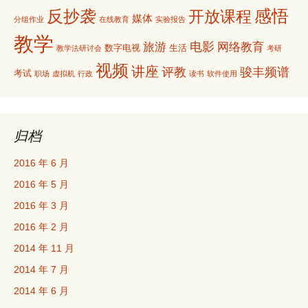
感悟
反抄袭
开放课程
媒体
分组作业
在线教育
实验报告
教学
电影
旅游
网络教育
数字电视
生活
教学法研讨会
考研
视频
讲座
评教
骏丰频谱
考试
职场
虚拟机
行政
读书
软件使用
归档
2016 年 6 月
2016 年 5 月
2016 年 3 月
2016 年 2 月
2014 年 11 月
2014 年 7 月
2014 年 6 月