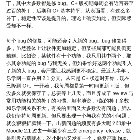
丁，其中大多数都是修 bug。C+ 版初期每周会有近百甚至
过百的补丁，后期和 O+ 基本持平。从表面看，有这么多
补丁，稳定性应该是提升的。理论上确实如此，但实际感
受却不一样。
每个 bug 的修复，可能还会引入新的 bug。bug 修复得
多，虽然整体上让软件更加稳定，但某些局部可能反倒更
糟糕。比如说，某软件有十个功能，我只用其中两个，那
么其余功能的 bug 与我无关，但如果恰好这两个功能引入
了新的大 bug，会严重让我感到更不稳定。最近大半年，
乐学网一直在用 2.1 分支。从它是 C+ 状态时开始，现在
已降到 O+。一开始，我每周都是第一时间更新 + 版，但
没多久就变保守了，总要等上几天，而且养成了 review 与
常用功能相关的补丁的习惯。坦率地说，+版的补丁多数
和乐学网关系不大，有关的里面又大多数没有问题，所以
我仍坚持每周更新。但只要出现一个与我有关的小问题，
就会狠狠折腾我一下。出新问题的频度有多大呢？印象中
Moodle 2.1 过去一年至少有三次 emergency release，就
是刚发布新版本，24小时内又发布一个，修复严重 bug。