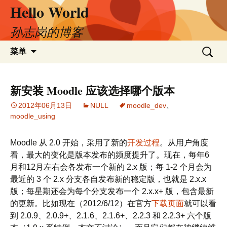
Hello World
跳
至
正
孙志岗的博客
文
搜
菜单
索：
新安装 Moodle 应该选择哪个版本
2012年06月13日
NULL
moodle_dev
、
moodle_using
Moodle 从 2.0 开始，采用了新的
开发过程
。从用户角度
看，最大的变化是版本发布的频度提升了。现在，每年6
月和12月左右会各发布一个新的 2.x 版；每 1-2 个月会为
最近的 3 个 2.x 分支各自发布新的稳定版，也就是 2.x.x
版；每星期还会为每个分支发布一个 2.x.x+ 版，包含最新
的更新。比如现在（2012/6/12）在官方
下载页面
就可以看
到 2.0.9、2.0.9+、2.1.6、2.1.6+、2.2.3 和 2.2.3+ 六个版