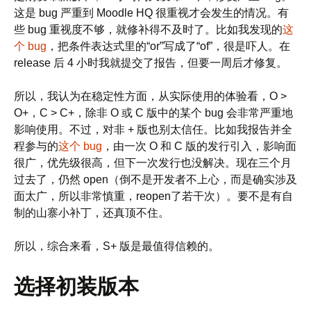
这是 bug 严重到 Moodle HQ 很重视才会发生的情况。有
些 bug 重视度不够，就修补得不及时了。比如我发现的
这
个 bug
，把条件表达式里的“or”写成了“of”，很是吓人。在
release 后 4 小时我就提交了报告，但要一周后才修复。
所以，我认为在稳定性方面，从实际使用的体验看，O >
O+，C > C+，除非 O 或 C 版中的某个 bug 会非常严重地
影响使用。不过，对非 + 版也别太信任。比如我报告并全
程参与的
这个 bug
，由一次 O 和 C 版的发行引入，影响面
很广，优先级很高，但下一次发行也没解决。现在三个月
过去了，仍然 open（倒不是开发者不上心，而是确实涉及
面太广，所以非常慎重，reopen了若干次）。要不是有自
制的山寨小补丁，还真顶不住。
所以，综合来看，S+ 版是最值得信赖的。
选择初装版本