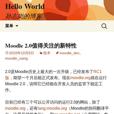
Hello World
跳
至
正
孙志岗的博客
文
搜
菜单
索：
Moodle 2.0值得关注的新特性
2010年10月6日
技术
moodle_dev
、
moodle_using
2.0是Moodle历史上最大的一次升级，已经发布了
RC1
版
，期望一个月后能正式发布。现在
moodle.org
就在运行
Moodle 2.0，说明它已经能在开发人员的监管下稳定工
作。
目前已经有三个可以公开访问的运行2.0的网站，除了
moodle.org
，还有
lang.moodle.org
（Moodle的协同翻译平