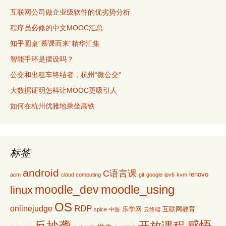
互联网公司做企业级软件的优劣势分析
程序员必修的中文MOOC汇总
知乎圆桌“慕课而来”精华汇集
智能手环是摆设吗？
公交和出租车终结者，杭州“微公交”
大数据证明怎样让MOOC更吸引人
如何在杭州优雅地乘坐高铁
标签
android
C语言课
lenovo
acm
cloud computing
git
google
ipv6
kvm
moodle_using
moodle_dev
linux
OS
RDP
onlinejudge
乐学网
互联网教育
spice
中医
云终端
感悟
反抄袭