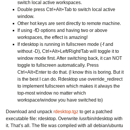
switch local active workspaces.
Double press Ctrl+Alt+Tab to switch local active
window.
Other hot keys are sent directly to remote machine.
If using -fD options and having two or above
workspaces, the effect is amazing!
If rdesktop is running in fullscreen mode (-f and
without -D), Ctrl+Alt+Left/Right/Tab will toggle it to
window mode first. After switching back, it can NOT
toggle to fullscreen automatically. Press
Ctrl+Alt+Enter to do that. (I know this is boring. But it
is the best I can do. Rdesktop use override_redirect
to implement fullscreen which makes it always the
top-most window no matter which
workspace/window you have switched to)
Download and unpack
rdesktop.tgz
to get a patched
executable file: rdesktop. Overwrite /usr/bin/rdesktop with
it. That’s all. The file was compiled with all debian/ubuntu