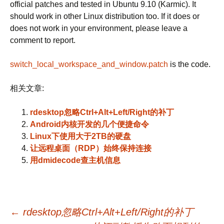
official patches and tested in Ubuntu 9.10 (Karmic). It
should work in other Linux distribution too. If it does or
does not work in your environment, please leave a
comment to report.
switch_local_workspace_and_window.patch
is the code.
相关文章:
rdesktop忽略Ctrl+Alt+Left/Right的补丁
Android内核开发的几个便捷命令
Linux下使用大于2TB的硬盘
让远程桌面（RDP）始终保持连接
用dmidecode查主机信息
文
←
rdesktop忽略Ctrl+Alt+Left/Right的补丁