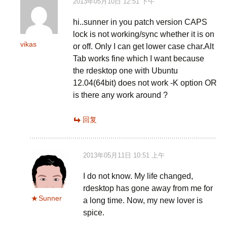
2013年05月10日 12:51 下午
hi..sunner in you patch version CAPS
lock is not working/sync whether it is on
vikas
or off. Only I can get lower case char.Alt
Tab works fine which I want because
the rdesktop one with Ubuntu
12.04(64bit) does not work -K option OR
is there any work around ?
回复
2013年05月11日 10:51 上午
I do not know. My life changed,
rdesktop has gone away from me for
Sunner
a long time. Now, my new lover is
spice.