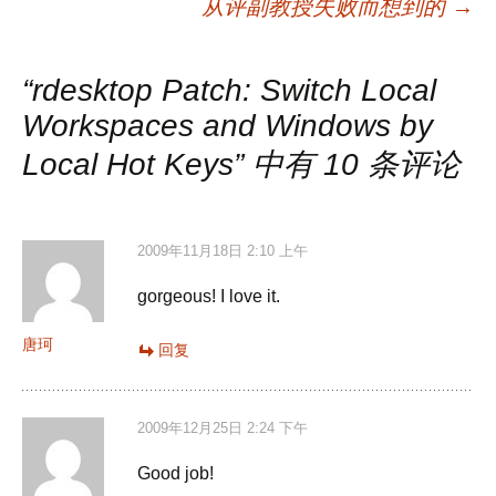
从评副教授失败而想到的
→
章
“
rdesktop Patch: Switch Local
导
Workspaces and Windows by
Local Hot Keys
” 中有 10 条评论
航
2009年11月18日 2:10 上午
gorgeous! I love it.
唐珂
回复
2009年12月25日 2:24 下午
Good job!