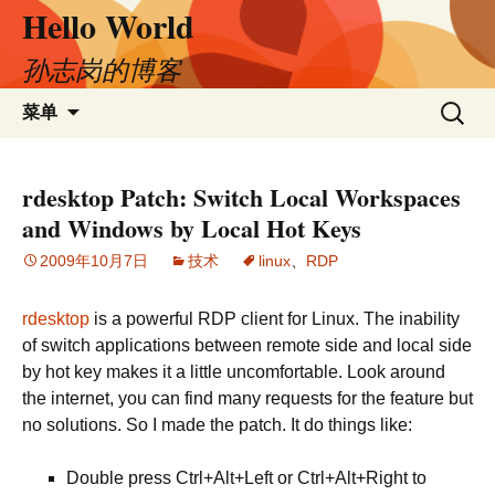
Hello World
跳
至
正
孙志岗的博客
文
搜
菜单
索：
rdesktop Patch: Switch Local Workspaces
and Windows by Local Hot Keys
2009年10月7日
技术
linux
、
RDP
rdesktop
is a powerful RDP client for Linux. The inability
of switch applications between remote side and local side
by hot key makes it a little uncomfortable. Look around
the internet, you can find many requests for the feature but
no solutions. So I made the patch. It do things like:
Double press Ctrl+Alt+Left or Ctrl+Alt+Right to