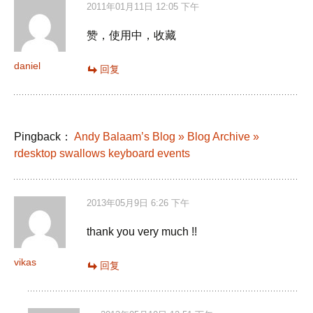
2011年01月11日 12:05 下午
赞，使用中，收藏
daniel
回复
Pingback：
Andy Balaam’s Blog » Blog Archive »
rdesktop swallows keyboard events
2013年05月9日 6:26 下午
thank you very much !!
vikas
回复