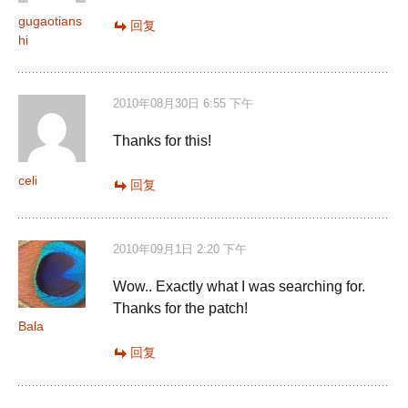
gugaotians
回复
hi
2010年08月30日 6:55 下午
Thanks for this!
celi
回复
2010年09月1日 2:20 下午
Wow.. Exactly what I was searching for.
Thanks for the patch!
Bala
回复