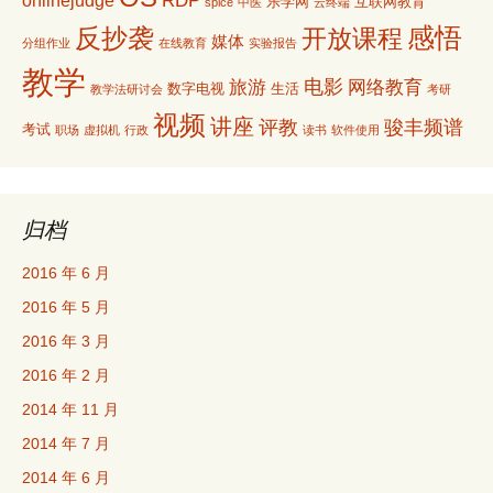
RDP
onlinejudge
乐学网
互联网教育
spice
中医
云终端
感悟
反抄袭
开放课程
媒体
分组作业
在线教育
实验报告
教学
电影
旅游
网络教育
数字电视
生活
教学法研讨会
考研
视频
讲座
评教
骏丰频谱
考试
职场
虚拟机
行政
读书
软件使用
归档
2016 年 6 月
2016 年 5 月
2016 年 3 月
2016 年 2 月
2014 年 11 月
2014 年 7 月
2014 年 6 月