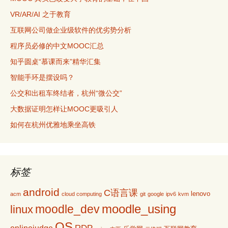
VR/AR/AI 之于教育
互联网公司做企业级软件的优劣势分析
程序员必修的中文MOOC汇总
知乎圆桌“慕课而来”精华汇集
智能手环是摆设吗？
公交和出租车终结者，杭州“微公交”
大数据证明怎样让MOOC更吸引人
如何在杭州优雅地乘坐高铁
标签
android
C语言课
lenovo
acm
cloud computing
git
google
ipv6
kvm
moodle_using
moodle_dev
linux
OS