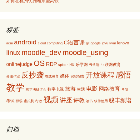
如何在杭州优雅地乘坐高铁
标签
android
C语言课
lenovo
acm
cloud computing
git
google
ipv6
kvm
moodle_using
moodle_dev
linux
OS
RDP
onlinejudge
乐学网
互联网教育
spice
中医
云终端
感悟
反抄袭
开放课程
媒体
分组作业
在线教育
实验报告
教学
电影
旅游
网络教育
数字电视
生活
教学法研讨会
考研
视频
讲座
评教
骏丰频谱
考试
职场
虚拟机
行政
读书
软件使用
归档