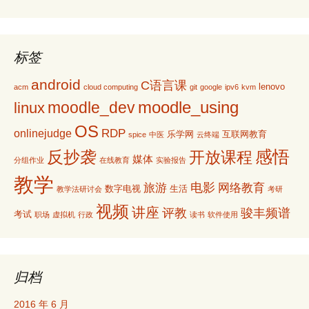
标签
android
C语言课
lenovo
acm
cloud computing
git
google
ipv6
kvm
moodle_using
moodle_dev
linux
OS
RDP
onlinejudge
乐学网
互联网教育
spice
中医
云终端
感悟
反抄袭
开放课程
媒体
分组作业
在线教育
实验报告
教学
电影
旅游
网络教育
数字电视
生活
教学法研讨会
考研
视频
讲座
评教
骏丰频谱
考试
职场
虚拟机
行政
读书
软件使用
归档
2016 年 6 月