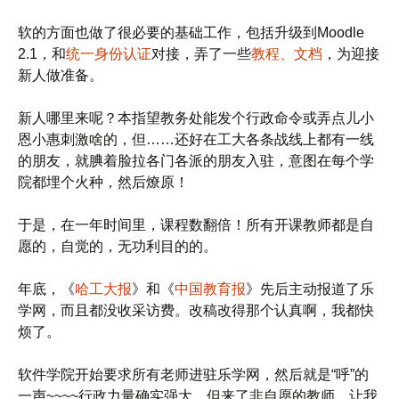
软的方面也做了很必要的基础工作，包括升级到Moodle
2.1，和
统一身份认证
对接，弄了一些
教程、文档
，为迎接
新人做准备。
新人哪里来呢？本指望教务处能发个行政命令或弄点儿小
恩小惠刺激啥的，但……还好在工大各条战线上都有一线
的朋友，就腆着脸拉各门各派的朋友入驻，意图在每个学
院都埋个火种，然后燎原！
于是，在一年时间里，课程数翻倍！所有开课教师都是自
愿的，自觉的，无功利目的的。
年底，《
哈工大报
》和《
中国教育报
》先后主动报道了乐
学网，而且都没收采访费。改稿改得那个认真啊，我都快
烦了。
软件学院开始要求所有老师进驻乐学网，然后就是“呼”的
一声~~~~行政力量确实强大。但来了非自愿的教师，让我