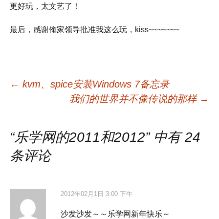
更好玩，太文艺了！
最后，感谢俺家领导批准我这么玩，kiss~~~~~~~
文
←
kvm、spice安装Windows 7备忘录
我们的世界并不像传说的那样
→
章
“
乐学网的2011和2012
” 中有 24
导
条评论
航
2012年02月1日 3:00 下午
沙发沙发～～乐学网新年快乐～