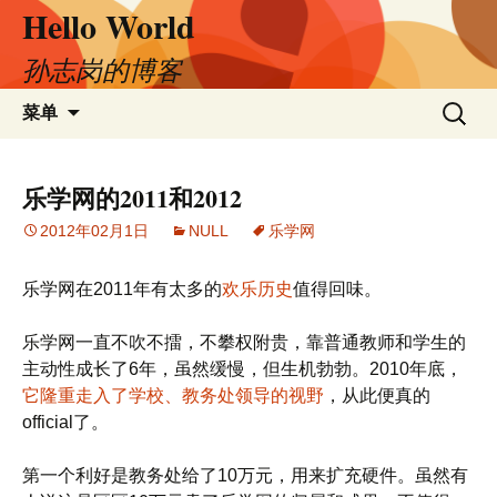
Hello World
跳
至
正
孙志岗的博客
文
搜
菜单
索：
乐学网的2011和2012
2012年02月1日
NULL
乐学网
乐学网在2011年有太多的
欢乐历史
值得回味。
乐学网一直不吹不擂，不攀权附贵，靠普通教师和学生的
主动性成长了6年，虽然缓慢，但生机勃勃。2010年底，
它隆重走入了学校、教务处领导的视野
，从此便真的
official了。
第一个利好是教务处给了10万元，用来扩充硬件。虽然有