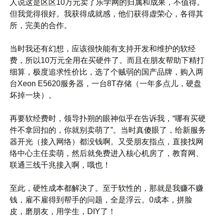
人说这是区区10万元卖了乐学网的归属和成果，不值得。
但我觉得很好。我获得成就感，他们获得虚荣心，各得其
所，完美的合作。
当时我还有幻想，应该很快能有支持开发和维护的软经
费，所以10万元全用在买硬件了。而且在朋友帮助下精打
细算，极度追求性价比，选了个贼弱的国产品牌，购入两
台Xeon E5620服务器，一台8T存储（一年多点儿，硬盘
坏掉一块）。
再要软经费时，领导扑朔的眼神似乎在告诉我，“哪有买硬
件不拿回扣的，你就别卖萌了”。当时真傻眼了，给新服务
器开光（接入网络）都没钱啊。又受朋友指点，直接找网
络中心主任卖萌，然后就免费进入核心机房了，教育网、
联通三线千兆接入啊，哦也！
至此，硬性成本都解决了。至于软性的，那就是我赚不赚
钱，雇不雇得到帮手的问题，全是浮云。0成本，拼脸
皮，磨朋友，用学生，DIY了！