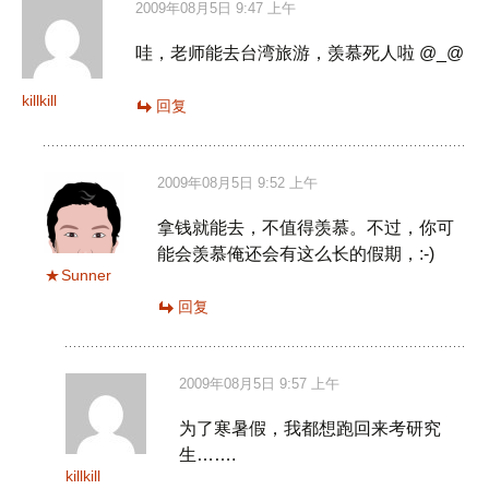
航
2009年08月5日 9:47 上午
哇，老师能去台湾旅游，羡慕死人啦 @_@
killkill
回复
2009年08月5日 9:52 上午
拿钱就能去，不值得羡慕。不过，你可
能会羡慕俺还会有这么长的假期，:-)
Sunner
回复
2009年08月5日 9:57 上午
为了寒暑假，我都想跑回来考研究
生…….
killkill