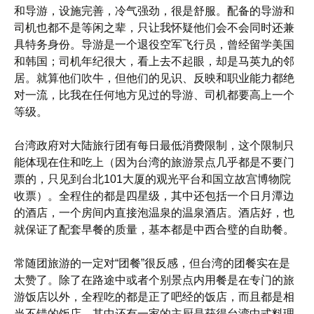
和导游，设施完善，冷气强劲，很是舒服。配备的导游和
司机也都不是等闲之辈，只让我怀疑他们会不会同时还兼
具特务身份。导游是一个退役空军飞行员，曾经留学美国
和韩国；司机年纪很大，看上去不起眼，却是马英九的邻
居。就算他们吹牛，但他们的见识、反映和职业能力都绝
对一流，比我在任何地方见过的导游、司机都要高上一个
等级。
台湾政府对大陆旅行团有每日最低消费限制，这个限制只
能体现在住和吃上（因为台湾的旅游景点几乎都是不要门
票的，只见到台北101大厦的观光平台和国立故宫博物院
收票）。全程住的都是四星级，其中还包括一个日月潭边
的酒店，一个房间内直接泡温泉的温泉酒店。酒店好，也
就保证了配套早餐的质量，基本都是中西合璧的自助餐。
常随团旅游的一定对“团餐”很反感，但台湾的团餐实在是
太赞了。除了在路途中或者个别景点内用餐是在专门的旅
游饭店以外，全程吃的都是正了吧经的饭店，而且都是相
当不错的饭店，其中还有一家的主厨是获得台湾中式料理