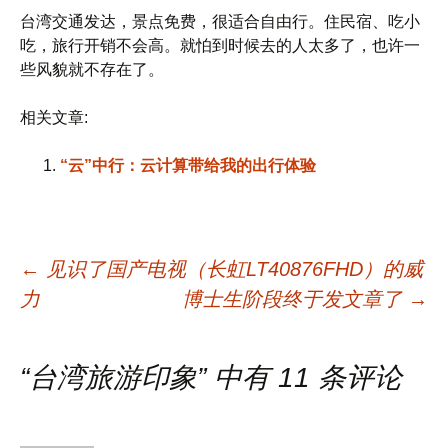
台湾交通发达，景点免费，很适合自由行。住民宿、吃小
吃，旅行开销不会高。就怕到时候去的人太多了，也许一
些风貌就不存在了。
相关文章:
“云”中行：云计算带给我的出行体验
文
←
见识了国产电视（长虹LT40876FHD）的威
力
博士生阶段终于发文章了
→
章
“
台湾旅游印象
” 中有 11 条评论
导