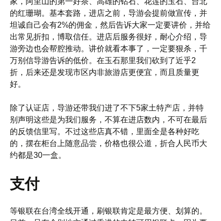
家，阿里山的第一好茶、高雄的钻石、花莲的玉石、台北
的红珊瑚。基本套路，进店之前，导游会提前做宣传，并
坦诚自己会有2%的佣金，然后告诉大家一定要讲价，并给
出常见折扣，博取信任。进店后服务很好，耐心介绍，导
游旁边也会帮腔推动。讲价就看本事了，一定要狠杀，千
万别信导游告诉的低价。在玉石那里我们砍到了近乎2
折，后来还是发现市区内非旅游店更便宜，而且质量更
好。
除了认证店，导游还带我们进了不下5家土特产店，并特
别声明这些是为我们服务，不算在进店数内，不可在最后
的反馈信里写。不过这些店真不错，里面全是各种好吃
的，摆在柜台上随意品尝，价格也很公道，折合人民币大
约都是30一盒。
支付
等银联在台湾全线开通，刷银联肯定是最方便、划算的。