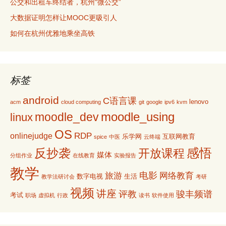
公交和出租车终结者，杭州“微公交”
大数据证明怎样让MOOC更吸引人
如何在杭州优雅地乘坐高铁
标签
android
C语言课
lenovo
acm
cloud computing
git
google
ipv6
kvm
moodle_using
moodle_dev
linux
OS
RDP
onlinejudge
乐学网
互联网教育
spice
中医
云终端
感悟
反抄袭
开放课程
媒体
分组作业
在线教育
实验报告
教学
电影
旅游
网络教育
数字电视
生活
教学法研讨会
考研
视频
讲座
评教
骏丰频谱
考试
职场
虚拟机
行政
读书
软件使用