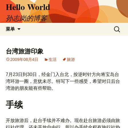
Hello World
跳
至
正
孙志岗的博客
文
搜
菜单
索：
台湾旅游印象
2009年08月4日
生活
旅游
7月23日到30日，经金门入台北，按逆时针方向将宝岛台
湾环游一圈，意犹未尽。特写下一些感受，希望对日后台
湾游的朋友能有些帮助。
手续
开放旅游后，赴台手续并不难办。现在赴台旅游必须由旅
行社代理，还未开放自由行，所以办手续全程有旅行社协