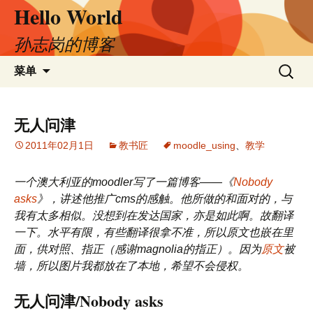
Hello World
跳
至
正
孙志岗的博客
文
搜
菜单
索：
无人问津
2011年02月1日
教书匠
moodle_using
、
教学
一个澳大利亚的moodler写了一篇博客——《
Nobody
asks
》，讲述他推广cms的感触。他所做的和面对的，与
我有太多相似。没想到在发达国家，亦是如此啊。故翻译
一下。水平有限，有些翻译很拿不准，所以原文也嵌在里
面，供对照、指正（感谢magnolia的指正）。因为
原文
被
墙，所以图片我都放在了本地，希望不会侵权。
无人问津/Nobody asks