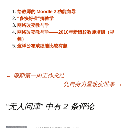
给教师的 Moodle 2 功能向导
“多快好省”搞教学
网络改变教与学
网络改变教与学——2010年新留校教师培训（视
频）
这样公布成绩能比较有趣
文
←
假期第一周工作总结
凭自身力量改变世事
→
章
“
无人问津
” 中有 2 条评论
导