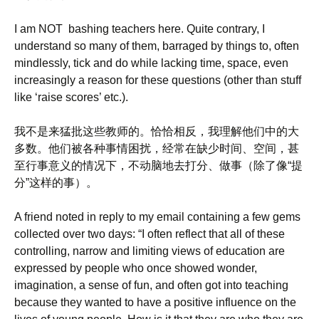
I am NOT bashing teachers here. Quite contrary, I
understand so many of them, barraged by things to, often
mindlessly, tick and do while lacking time, space, even
increasingly a reason for these questions (other than stuff
like ‘raise scores’ etc.).
我不是来猛批这些教师的。恰恰相反，我理解他们中的大
多数。他们被各种事情困扰，经常在缺少时间、空间，甚
至行事意义的情况下，不动脑地去打分、做事（除了像“提
分”这样的事）。
A friend noted in reply to my email containing a few gems
collected over two days: “I often reflect that all of these
controlling, narrow and limiting views of education are
expressed by people who once showed wonder,
imagination, a sense of fun, and often got into teaching
because they wanted to have a positive influence on the