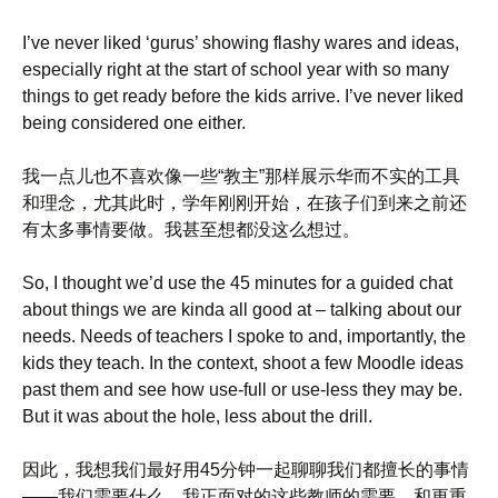
I’ve never liked ‘gurus’ showing flashy wares and ideas,
especially right at the start of school year with so many
things to get ready before the kids arrive. I’ve never liked
being considered one either.
我一点儿也不喜欢像一些“教主”那样展示华而不实的工具
和理念，尤其此时，学年刚刚开始，在孩子们到来之前还
有太多事情要做。我甚至想都没这么想过。
So, I thought we’d use the 45 minutes for a guided chat
about things we are kinda all good at – talking about our
needs. Needs of teachers I spoke to and, importantly, the
kids they teach. In the context, shoot a few Moodle ideas
past them and see how use-full or use-less they may be.
But it was about the hole, less about the drill.
因此，我想我们最好用45分钟一起聊聊我们都擅长的事情
——我们需要什么。我正面对的这些教师的需要，和更重