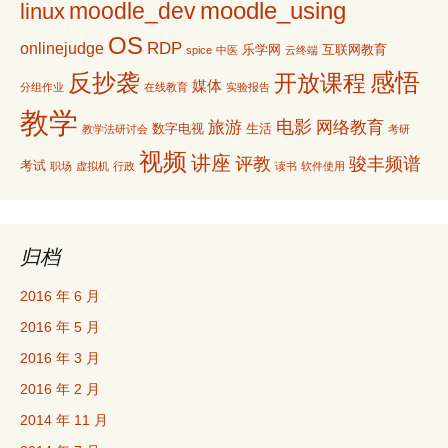
moodle_using
moodle_dev
linux
OS
RDP
onlinejudge
乐学网
互联网教育
spice
中医
云终端
感悟
反抄袭
开放课程
媒体
分组作业
在线教育
实验报告
教学
电影
旅游
网络教育
数字电视
生活
教学法研讨会
考研
视频
讲座
评教
骏丰频谱
考试
职场
虚拟机
行政
读书
软件使用
归档
2016 年 6 月
2016 年 5 月
2016 年 3 月
2016 年 2 月
2014 年 11 月