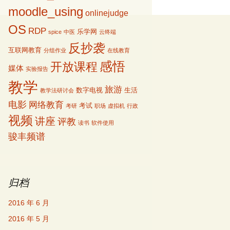
moodle_using
onlinejudge
OS
RDP
乐学网
spice
中医
云终端
反抄袭
互联网教育
分组作业
在线教育
感悟
开放课程
媒体
实验报告
教学
旅游
数字电视
生活
教学法研讨会
电影
网络教育
考试
考研
职场
虚拟机
行政
视频
讲座
评教
读书
软件使用
骏丰频谱
归档
2016 年 6 月
2016 年 5 月