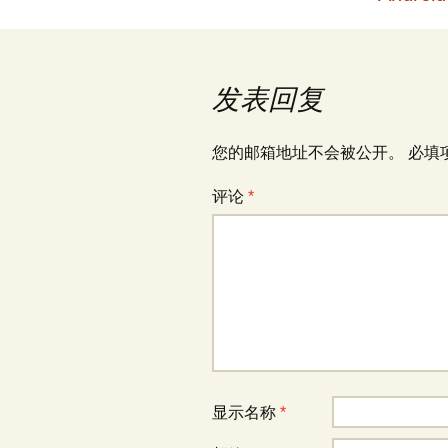
章
导
发表回复
航
您的邮箱地址不会被公开。
必填
评论
*
显示名称
*