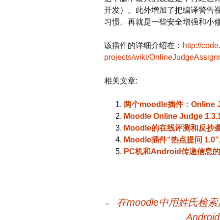
开发）。此外增加了把编译警告
习惯。再就是一些安全增强和小
该插件的详细介绍在：
http://cod
projects/wiki/OnlineJudgeAssig
相关文章:
两个moodle插件：Online
Moodle Online Judge 1.
Moodle的在线评测和反抄袭
Moodle插件“热点提问 1.0
PC机和Android传递信息
文
←
在moodle中用姓氏检
Andro