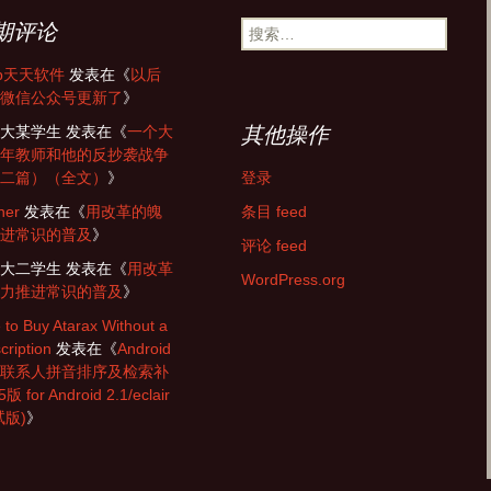
搜
期评论
索：
zip天天软件
发表在《
以后
微信公众号更新了
》
大某学生
发表在《
一个大
其他操作
年教师和他的反抄袭战争
二篇）（全文）
》
登录
ner
发表在《
用改革的魄
条目 feed
进常识的普及
》
评论 feed
大二学生
发表在《
用改革
WordPress.org
力推进常识的普及
》
 to Buy Atarax Without a
cription
发表在《
Android
联系人拼音排序及检索补
版 for Android 2.1/eclair
试版)
》