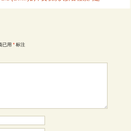
项已用
*
标注