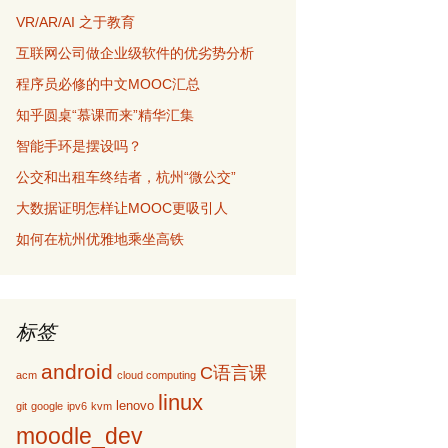
VR/AR/AI 之于教育
互联网公司做企业级软件的优劣势分析
程序员必修的中文MOOC汇总
知乎圆桌“慕课而来”精华汇集
智能手环是摆设吗？
公交和出租车终结者，杭州“微公交”
大数据证明怎样让MOOC更吸引人
如何在杭州优雅地乘坐高铁
标签
android
C语言课
acm
cloud computing
linux
lenovo
git
google
ipv6
kvm
moodle_dev