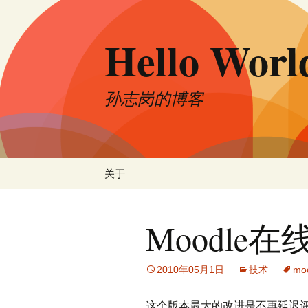
跳
至
Hello Worl
正
文
孙志岗的博客
关于
Moodle
2010年05月1日
技术
mo
这个版本最大的改进是不再延迟评