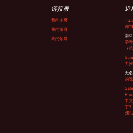
链接表
近
我的主页
Tt
都到
我的家庭
南科
我的领导
学青
（第
Sun
力推
无名
的魄
Safe
Pres
中文
丁3.5
(测