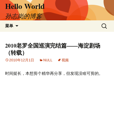
Hello World
跳
至
正
孙志岗的博客
文
搜
菜单
索：
2010老罗全国巡演完结篇——海淀剧场
（转载）
2010年12月1日
NULL
视频
时间挺长，本想剪个精华再分享，但发现没啥可剪的。