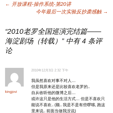
文
←
开放课程-操作系统-第20讲
今年最后一次实验反抄袭感触
→
章
“
2010老罗全国巡演完结篇——
导
海淀剧场（转载）
” 中有 4 条评
航
论
2010年12月3日 2:32 下午
我虽然喜欢对事不对人…
但是我原来还是比较喜欢老罗的..
kingjovi
自从收听他的微博之后…
或许这只是他的生活方式… 但是不喜欢只
能说不喜欢.. (额.. 我是不是有些啰嗦, 跑这
里来说.. 前面当做我没说)