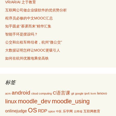
VR/AR/AI 之于教育
互联网公司做企业级软件的优劣势分析
程序员必修的中文MOOC汇总
知乎圆桌“慕课而来”精华汇集
智能手环是摆设吗？
公交和出租车终结者，杭州“微公交”
大数据证明怎样让MOOC更吸引人
如何在杭州优雅地乘坐高铁
标签
android
C语言课
lenovo
acm
cloud computing
git
google
ipv6
kvm
moodle_using
moodle_dev
linux
OS
RDP
onlinejudge
乐学网
互联网教育
spice
中医
云终端