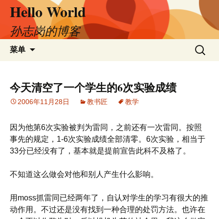
Hello World
跳
至
正
孙志岗的博客
文
搜
菜单
索：
今天清空了一个学生的6次实验成绩
2006年11月28日
教书匠
教学
因为他第6次实验被判为雷同，之前还有一次雷同。按照
事先的规定，1-6次实验成绩全部清零。6次实验，相当于
33分已经没有了，基本就是提前宣告此科不及格了。
不知道这么做会对他和别人产生什么影响。
用moss抓雷同已经两年了，自认对学生的学习有很大的推
动作用。不过还是没有找到一种合理的处罚方法。也许在