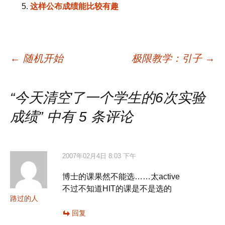
这样公布成绩能比较有趣
文
←
随机开始
极限教学：引子
→
章
“
今天清空了一个学生的6次实验
成绩
” 中有 5 条评论
导
航
2007年02月4日 8:03 下午
博士的课果然不能选……太active
不过不知道HIT的课是不是选的
路过的人
回复