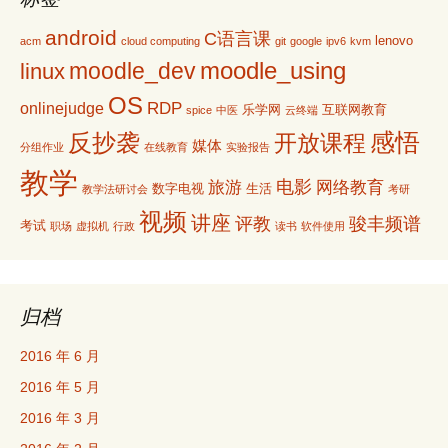
android
C语言课
lenovo
acm
cloud computing
git
google
ipv6
kvm
moodle_using
moodle_dev
linux
OS
RDP
onlinejudge
乐学网
互联网教育
spice
中医
云终端
感悟
反抄袭
开放课程
媒体
分组作业
在线教育
实验报告
教学
电影
旅游
网络教育
数字电视
生活
教学法研讨会
考研
视频
讲座
评教
骏丰频谱
考试
职场
虚拟机
行政
读书
软件使用
归档
2016 年 6 月
2016 年 5 月
2016 年 3 月